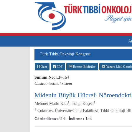
A
Türk Tıbbi Onkoloji Kongresi
Özet
PDF
Benzer Bildiriler
Yazara Mail Gönde
Sunum No:
EP-164
Gastrointestinal sistem
Midenin Büyük Hücreli Nöroendokrin
1
1
Mehmet Mutlu Kıdı
, Tolga Köşeci
1
Çukurova Üniversitesi Tıp Fakültesi, Tıbbi Onkoloji Bi
Görüntüleme:
414
-
İndirme :
158