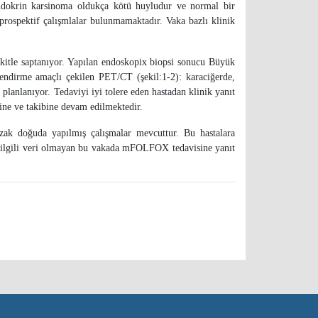
dokrin karsinoma oldukça kötü huyludur ve normal bir
prospektif çalışmlalar bulunmamaktadır. Vaka bazlı klinik
e kitle saptanıyor. Yapılan endoskopix biopsi sonucu Büyük
ndirme amaçlı çekilen PET/CT (şekil:1-2): karaciğerde,
anlanıyor. Tedaviyi iyi tolere eden hastadan klinik yanıt
sine ve takibine devam edilmektedir.
 uzak doğuda yapılmış çalışmalar mevcuttur. Bu hastalara
ile ilgili veri olmayan bu vakada mFOLFOX tedavisine yanıt