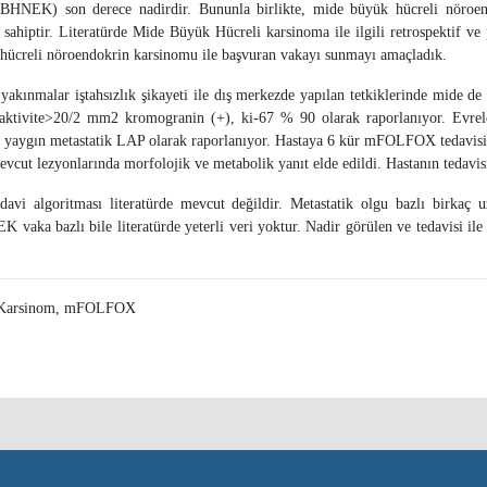
BHNEK) son derece nadirdir. Bununla birlikte, mide büyük hücreli nöroen
hiptir. Literatürde Mide Büyük Hücreli karsinoma ile ilgili retrospektif ve 
 hücreli nöroendokrin karsinomu ile başvuran vakayı sunmayı amaçladık.
 yakınmalar iştahsızlık şikayeti ile dış merkezde yapılan tetkiklerinde mide d
aktivite>20/2 mm2 kromogranin (+), ki-67 % 90 olarak raporlanıyor. Evrele
a yaygın metastatik LAP olarak raporlanıyor. Hastaya 6 kür mFOLFOX tedavisi pl
evcut lezyonlarında morfolojik ve metabolik yanıt elde edildi. Hastanın tedavi
davi algoritması literatürde mevcut değildir. Metastatik olgu bazlı birkaç
NEK vaka bazlı bile literatürde yeterli veri yoktur. Nadir görülen ve tedavisi 
n Karsinom, mFOLFOX