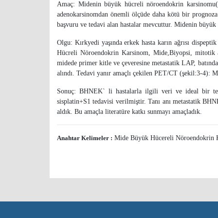
Amaç: Midenin büyük hücreli nöroendokrin karsinomu(
adenokarsinomdan önemli ölçüde daha kötü bir prognoza sa
başvuru ve tedavi alan hastalar mevcuttur. Midenin büyük
Olgu: Kırkyedi yaşında erkek hasta karın ağrısı dispeptik
Hücreli Nöroendokrin Karsinom, Mide,Biyopsi, mitotik 
midede primer kitle ve çeveresine metastatik LAP, batınd
alındı. Tedavi yanır amaçlı çekilen PET/CT (şekil:3-4): M
Sonuç: BHNEK` li hastalarla ilgili veri ve ideal bir te
sisplatin+S1 tedavisi verilmiştir. Tanı anı metastatik BH
aldık. Bu amaçla literatüre katkı sunmayı amaçladık.
Anahtar Kelimeler :
Mide Büyük Hücereli Nöroendokri