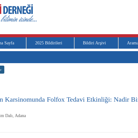
na Sayfa
2025 Bildirileri
Bildiri Arşivi
Aram
r
 Karsinomunda Folfox Tedavi Etkinliği: Nadir Bi
lim Dalı, Adana