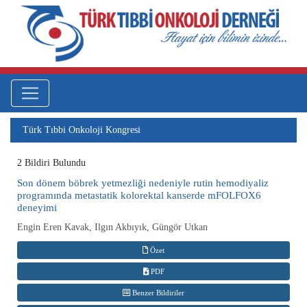
Türk Tıbbi Onkoloji Kongresi
2 Bildiri Bulundu
Son dönem böbrek yetmezliği nedeniyle rutin hemodiyaliz
programında metastatik kolorektal kanserde mFOLFOX6
deneyimi
Engin Eren Kavak, Ilgın Akbıyık, Güngör Utkan
Özet
PDF
Benzer Bildiriler