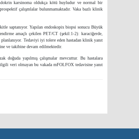
dokrin karsinoma oldukça kötü huyludur ve normal bir
prospektif çalışmlalar bulunmamaktadır. Vaka bazlı klinik
e kitle saptanıyor. Yapılan endoskopix biopsi sonucu Büyük
ndirme amaçlı çekilen PET/CT (şekil:1-2): karaciğerde,
anlanıyor. Tedaviyi iyi tolere eden hastadan klinik yanıt
sine ve takibine devam edilmektedir.
 uzak doğuda yapılmış çalışmalar mevcuttur. Bu hastalara
ile ilgili veri olmayan bu vakada mFOLFOX tedavisine yanıt