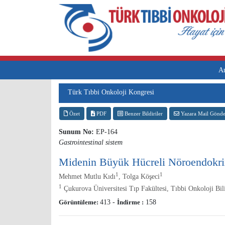
A
Türk Tıbbi Onkoloji Kongresi
Özet
PDF
Benzer Bildiriler
Yazara Mail Gönde
Sunum No:
EP-164
Gastrointestinal sistem
Midenin Büyük Hücreli Nöroendokrin
1
1
Mehmet Mutlu Kıdı
, Tolga Köşeci
1
Çukurova Üniversitesi Tıp Fakültesi, Tıbbi Onkoloji Bi
Görüntüleme:
413
-
İndirme :
158