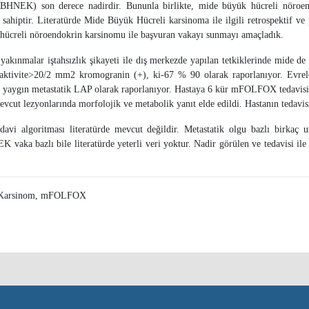
BHNEK) son derece nadirdir. Bununla birlikte, mide büyük hücreli nöroen
hiptir. Literatürde Mide Büyük Hücreli karsinoma ile ilgili retrospektif ve 
 hücreli nöroendokrin karsinomu ile başvuran vakayı sunmayı amaçladık.
 yakınmalar iştahsızlık şikayeti ile dış merkezde yapılan tetkiklerinde mide d
aktivite>20/2 mm2 kromogranin (+), ki-67 % 90 olarak raporlanıyor. Evrele
a yaygın metastatik LAP olarak raporlanıyor. Hastaya 6 kür mFOLFOX tedavisi pl
evcut lezyonlarında morfolojik ve metabolik yanıt elde edildi. Hastanın tedavi
davi algoritması literatürde mevcut değildir. Metastatik olgu bazlı birkaç
NEK vaka bazlı bile literatürde yeterli veri yoktur. Nadir görülen ve tedavisi 
n Karsinom, mFOLFOX