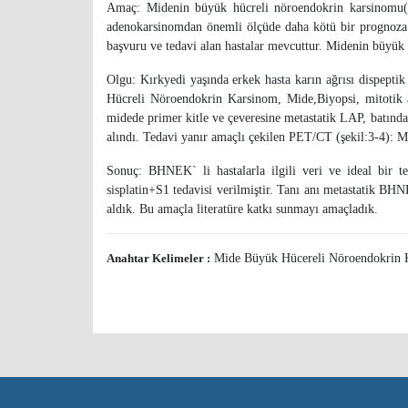
Amaç: Midenin büyük hücreli nöroendokrin karsinomu(
adenokarsinomdan önemli ölçüde daha kötü bir prognoza sa
başvuru ve tedavi alan hastalar mevcuttur. Midenin büyük
Olgu: Kırkyedi yaşında erkek hasta karın ağrısı dispeptik
Hücreli Nöroendokrin Karsinom, Mide,Biyopsi, mitotik 
midede primer kitle ve çeveresine metastatik LAP, batınd
alındı. Tedavi yanır amaçlı çekilen PET/CT (şekil:3-4): M
Sonuç: BHNEK` li hastalarla ilgili veri ve ideal bir te
sisplatin+S1 tedavisi verilmiştir. Tanı anı metastatik BH
aldık. Bu amaçla literatüre katkı sunmayı amaçladık.
Anahtar Kelimeler :
Mide Büyük Hücereli Nöroendokri