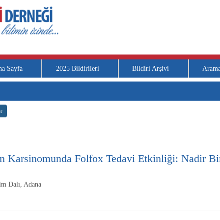
na Sayfa
2025 Bildirileri
Bildiri Arşivi
Aram
r
 Karsinomunda Folfox Tedavi Etkinliği: Nadir Bi
lim Dalı, Adana