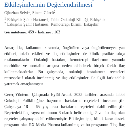
Etkileşimlerinin Değerlendirilmesi
1
2
Oğuzhan Selvi
, Sinem Gürcü
1
Eskişehir Şehir Hastanesi, Tıbbi Onkoloji Kliniği, Eskişehir
2
Eskişehir Şehir Hastanesi, Kemoterapi Birimi, Eskişehir
Görüntüleme:
459
-
İndirme :
163
Amaç: İlaç kullanıımı sırasında, öngörülen veya öngörülemeyen yan
etkileri, toksik etkileri ve ilaç etkileşimleri de klinik pratikte sıkça
rastlanmaktadır. Onkoloji hastaları, kemoterapi ilaçlarının yanında
morbidite ve mortalite artışına neden olabilecek birçok farklı ilaç
kullanmaktadırlar. Bu çalışmada, onkoloji hastalarının reçeteleri
retrospektif olarak incelenmiş ve ilaç etkileşimleri ile ilgili farkındalık
yaratmak amaçlanmıştır.
Gereç-Yöntem: Çalışmada Eylül-Aralık 2023 tarihleri arasında Tıbbi
Onkoloji Polikliniğine başvuran hastaların reçeteleri incelenmiştir.
Çalışmaya 18 – 65 yaş arası hastaların reçeteleri dahil edilmiştir.
Reçetedeki ilaç sayısı minimum 3 olarak belirlenmiş; 2 ve altı ilaç olan
reçeteler çalışmaya dahil edilmemiştir. Etkileşim için, klinik karar destek
programı olan RX Media Pharma kullanılmış ve bu programın `İlaç-İlaç