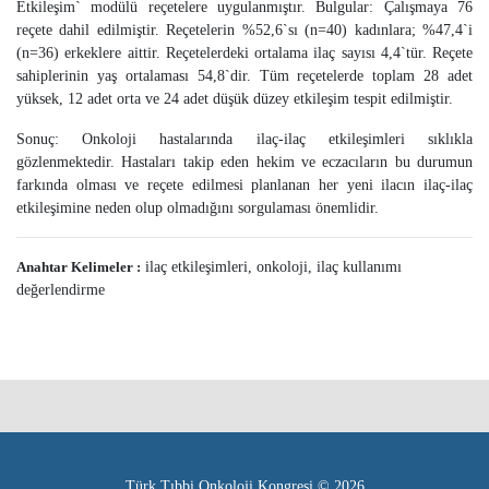
Etkileşim` modülü reçetelere uygulanmıştır. Bulgular: Çalışmaya 76
reçete dahil edilmiştir. Reçetelerin %52,6`sı (n=40) kadınlara; %47,4`i
(n=36) erkeklere aittir. Reçetelerdeki ortalama ilaç sayısı 4,4`tür. Reçete
sahiplerinin yaş ortalaması 54,8`dir. Tüm reçetelerde toplam 28 adet
yüksek, 12 adet orta ve 24 adet düşük düzey etkileşim tespit edilmiştir.
Sonuç: Onkoloji hastalarında ilaç-ilaç etkileşimleri sıklıkla
gözlenmektedir. Hastaları takip eden hekim ve eczacıların bu durumun
farkında olması ve reçete edilmesi planlanan her yeni ilacın ilaç-ilaç
etkileşimine neden olup olmadığını sorgulaması önemlidir.
Anahtar Kelimeler :
ilaç etkileşimleri, onkoloji, ilaç kullanımı
değerlendirme
Türk Tıbbi Onkoloji Kongresi © 2026