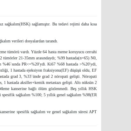
ız sağkalım(HSK) sağlamıştır. Bu tedavi rejimi daha kısa
ğkalım verileri dosyalardan tarandı.
 meme tümörü vardı. Yüzde 64 hasta meme koruyucu cerrahi
 T2 tümörler 21-35mm arasındaydı; %99 hastada(n=65) N0,
arın %46`sında PR<=%20'ydi. Ki67 %68 hastada >%20'ydi,
zliği, 1 hastada ejeksiyon fraksiyonu(EF) düşüşü oldu, EF
astada grad 3, %33`ünde grad 2 nöropati gelişti. Nöropati
, 1 hastada aksiller+kemik metastazı gelişti. Altı nüksün 2
i. Meme kanserine bağlı ölüm gözlenmedi. Beş yıllık HSK
 spesifik sağkalım %100; 5 yıllık genel sağkalım %98(ER
nserine spesifik sağkalım ve genel sağkalım süresi APT