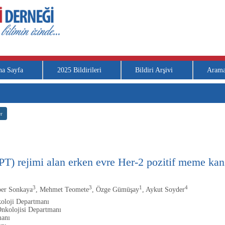
na Sayfa
2025 Bildirileri
Bildiri Arşivi
Aram
r
T) rejimi alan erken evre Her-2 pozitif meme kans
3
3
1
4
per Sonkaya
, Mehmet Teomete
, Özge Gümüşay
, Aykut Soyder
oloji Departmanı
nkolojisi Departmanı
manı