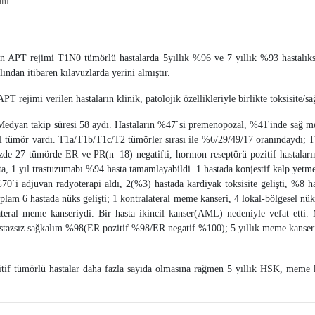
anı
an APT rejimi T1N0 tümörlü hastalarda 5yıllık %96 ve 7 yıllık %93 hastalıks
ından itibaren kılavuzlarda yerini almıştır.
rejimi verilen hastaların klinik, patolojik özellikleriyle birlikte toksisite/sa
 Medyan takip süresi 58 aydı. Hastaların %47`si premenopozal, %41'inde sağ
l tümör vardı. T1a/T1b/T1c/T2 tümörler sırası ile %6/29/49/17 oranındaydı;
de 27 tümörde ER ve PR(n=18) negatifti, hormon reseptörü pozitif hastal
a, 1 yıl trastuzumabı %94 hasta tamamlayabildi. 1 hastada konjestif kalp yetme
70`i adjuvan radyoterapi aldı, 2(%3) hastada kardiyak toksisite gelişti, %8 h
lam 6 hastada nüks gelişti; 1 kontralateral meme kanseri, 4 lokal-bölgesel nüks
ateral meme kanseriydi. Bir hasta ikincil kanser(AML) nedeniyle vefat ett
stazsız sağkalım %98(ER pozitif %98/ER negatif %100); 5 yıllık meme kanseri
f tümörlü hastalar daha fazla sayıda olmasına rağmen 5 yıllık HSK, meme ka