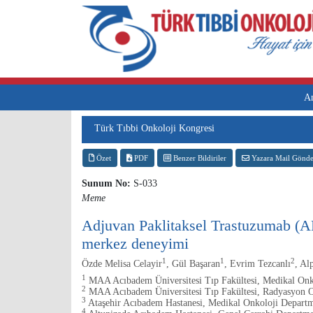
A
Türk Tıbbi Onkoloji Kongresi
Özet
PDF
Benzer Bildiriler
Yazara Mail Gönde
Sunum No:
S-033
Meme
Adjuvan Paklitaksel Trastuzumab (AP
merkez deneyimi
1
1
2
Özde Melisa Celayir
, Gül Başaran
, Evrim Tezcanlı
, Al
1
MAA Acıbadem Üniversitesi Tıp Fakültesi, Medikal Onk
2
MAA Acıbadem Üniversitesi Tıp Fakültesi, Radyasyon O
3
Ataşehir Acıbadem Hastanesi, Medikal Onkoloji Depart
4