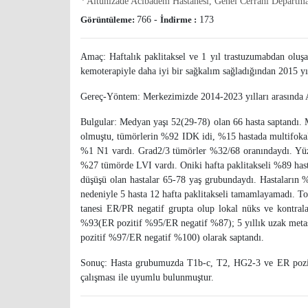
Altunizade Acıbadem Hastanesi, Genel Cerrahi Departm
Görüntüleme:
766
-
İndirme :
173
Amaç: Haftalık paklitaksel ve 1 yıl trastuzumabdan oluş
kemoterapiyle daha iyi bir sağkalım sağladığından 2015 yıl
Gereç-Yöntem: Merkezimizde 2014-2023 yılları arasında APT 
Bulgular: Medyan yaşı 52(29-78) olan 66 hasta saptandı.
olmuştu, tümörlerin %92 IDK idi, %15 hastada multifoka
%1 N1 vardı. Grad2/3 tümörler %32/68 oranındaydı. Yüz
%27 tümörde LVI vardı. Oniki hafta paklitakseli %89 hast
düşüşü olan hastalar 65-78 yaş grubundaydı. Hastaların %
nedeniyle 5 hasta 12 hafta paklitakseli tamamlayamadı. Top
tanesi ER/PR negatif grupta olup lokal nüks ve kontral
%93(ER pozitif %95/ER negatif %87); 5 yıllık uzak meta
pozitif %97/ER negatif %100) olarak saptandı.
Sonuç: Hasta grubumuzda T1b-c, T2, HG2-3 ve ER poziti
çalışması ile uyumlu bulunmuştur.