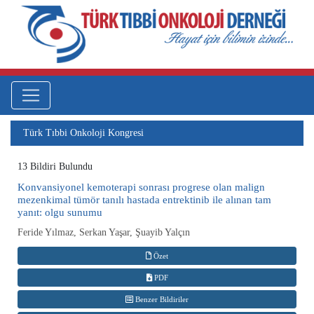
Türk Tıbbi Onkoloji Kongresi
13 Bildiri Bulundu
Konvansiyonel kemoterapi sonrası progrese olan malign
mezenkimal tümör tanılı hastada entrektinib ile alınan tam
yanıt: olgu sunumu
Feride Yılmaz, Serkan Yaşar, Şuayib Yalçın
Özet
PDF
Benzer Bildiriler