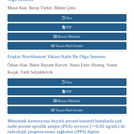
Murat Alan, Recep Türkel, Bülent Çetin
Özet
PDF
Benzer Bildiriler
Yazara Mail Gönder
Erişkin Nöroblastom Vakası-Nadir Bir Olgu Sunumu
Özkan Alan, Buket Bayram Kuvvet, Yunus Emre Altıntaş, Sinem
Koçak, Fatih Selçukbiricik
Özet
PDF
Benzer Bildiriler
Yazara Mail Gönder
Metastatik kastrasyona duyarlı prostat kanserli hastalarda çok
nadir prostat spesifik antijen (PSA) seviyesi [<=0.02 ng/mL] ile
radyolojik progresyonsuz sağkalım (rPFS) ilişkisi