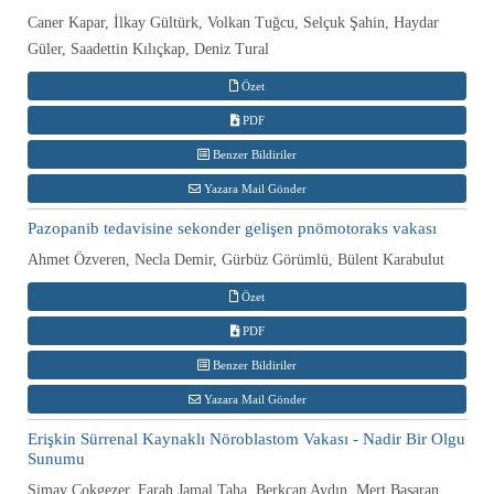
Caner Kapar, İlkay Gültürk, Volkan Tuğcu, Selçuk Şahin, Haydar
Güler, Saadettin Kılıçkap, Deniz Tural
Özet
PDF
Benzer Bildiriler
Yazara Mail Gönder
Pazopanib tedavisine sekonder gelişen pnömotoraks vakası
Ahmet Özveren, Necla Demir, Gürbüz Görümlü, Bülent Karabulut
Özet
PDF
Benzer Bildiriler
Yazara Mail Gönder
Erişkin Sürrenal Kaynaklı Nöroblastom Vakası - Nadir Bir Olgu
Sunumu
Simay Çokgezer, Farah Jamal Taha, Berkcan Aydın, Mert Başaran