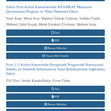
Erken Evre Kolon Kanserlerinde RAS/BRAF Mutasyon
Durumunun Prognoz ve Nüks Paternine Etkisi
Nazlı Kunt, Murat Araz, Mahmut Selman Yıldırım, Sıddıka Fındık,
Mehmet Zahid Koçak, Melek Karakurt Eryılmaz, Mehmet Artaç
Özet
PDF
Benzer Bildiriler
Yazara Mail Gönder
Evre 1-3 Kolon Kanserinde Preoperatif Prognostik Nutrisyonel
İndeks ve Sistemik İnflamatuvar Yanıt Belirteçlerinin Sağkalıma
Etkisi
Elif Yüce, Serdar Karakullukçu, Evren Fidan
Özet
PDF
Benzer Bildiriler