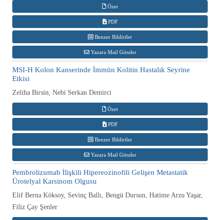
Özet
PDF
Benzer Bildiriler
Yazara Mail Gönder
MSI-H Kolon Kanserinde İmmün Kolitin Hastalık Seyrine
Etkisi
Zeliha Birsin, Nebi Serkan Demirci
Özet
PDF
Benzer Bildiriler
Yazara Mail Gönder
Pembrolizumab İlişkili Hipereozinofili Gelişen Metastatik
Ürotelyal Karsinom Olgusu
Elif Berna Köksoy, Sevinç Ballı, Bengü Dursun, Hatime Arzu Yaşar,
Filiz Çay Şenler