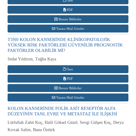
Özet
PDF
Benzer Bildiriler
Yazara Mail Gönder
T3N0 KOLON KANSERİNDE KLİNİKOPATOLOJİK
YÜKSEK RİSK FAKTÖRLERİ GÜVENİLİR PROGNOSTİK
FAKTÖRLER OLABİLİR Mİ?
Sedat Yıldırım, Tuğba Kaya
Özet
PDF
Benzer Bildiriler
Yazara Mail Gönder
KOLON KANSERİNDE FOLİK ASİT RESEPTÖR ALFA
DÜZEYİNİN TANI, EVRE VE METASTAZ İLE İLİŞKİSİ
Lütfullah Zahit Koç, Halil Göksel Güzel, Sevgi Gülşen Koç, Derya
Kıvrak Salim, Banu Öztürk