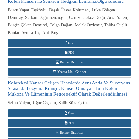
Kolon Kanseri ile Senkron Hodgkin Lenfoma:Olgu sunumu
Burcu Yapar Taşköylü, Başak Ünver Koluman, Atike Gökçen
Demiray, Serkan Değirmencioğlu, Gamze Gököz Doğu, Arzu Yaren,
Burçin Çakan Demirel, Tolga Doğan, Melek Özdemir, Taliha Güçlü
Kantar, Semra Taş, Arif Kuş
Özet
PDF
Benzer Bildiriler
Yazara Mail Gönder
Kolorektal Kanser Gelişen Hastalarda Aynı Anda Ve Sürveyans
Sırasında Lezyona Komşu, Kanser Olmayan Tüm Kolon
Mukoza Ve Lümeninin Retrospektif Olarak Değerlendirilmesi
Selim Yalçın, Uğur Coşkun, Salih Süha Çetin
Özet
PDF
Benzer Bildiriler