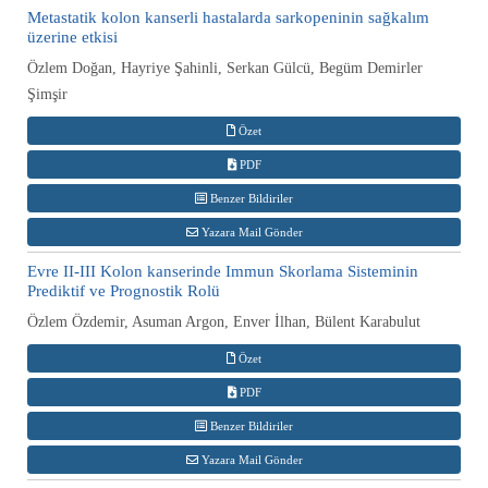
Metastatik kolon kanserli hastalarda sarkopeninin sağkalım
üzerine etkisi
Özlem Doğan, Hayriye Şahinli, Serkan Gülcü, Begüm Demirler
Şimşir
Özet
PDF
Benzer Bildiriler
Yazara Mail Gönder
Evre II-III Kolon kanserinde Immun Skorlama Sisteminin
Prediktif ve Prognostik Rolü
Özlem Özdemir, Asuman Argon, Enver İlhan, Bülent Karabulut
Özet
PDF
Benzer Bildiriler
Yazara Mail Gönder