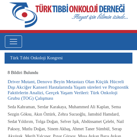
Türk Tıbbi Onkoloji Kongresi
8 Bildiri Bulundu
Driver Mutant, Denovo Beyin Metastazı Olan Küçük Hücreli
Dışı Akciğer Kanseri Hastalarında Yaşam süreleri ve Prognostik
Faktörlerin Analizi, Gerçek Yaşam Verileri: Türk Onkoloji
Grubu (TOG) Çalışması
Seda Kahraman, Serdar Karakaya, Muhammed Ali Kaplan, Sema
Sezgin Göksu, Akın Öztürk, Zehra Sucuoğlu, Jamshid Hamdard,
Sedat Yıldırım, Tolga Doğan, Selver Işık, Abdüssamet Çelebi, Nail
Paksoy, Mutlu Doğan, Sinem Akbaş, Ahmet Taner Sümbül, Serap
Akyürek, Merih Yalçıner, Pınar Gürsoy, Musa Aykan Barış Aykan,