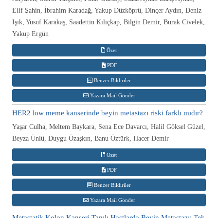
Elif Şahin, İbrahim Karadağ, Yakup Düzköprü, Dinçer Aydın, Deniz
Işık, Yusuf Karakaş, Saadettin Kılıçkap, Bilgin Demir, Burak Civelek,
Yakup Ergün
Özet
PDF
Benzer Bildiriler
Yazara Mail Gönder
HER2 low meme kanserinde beyin metastazı riski farklı mıdır?
Yaşar Culha, Meltem Baykara, Sena Ece Davarcı, Halil Göksel Güzel,
Beyza Ünlü, Duygu Özaşkın, Banu Öztürk, Hacer Demir
Özet
PDF
Benzer Bildiriler
Yazara Mail Gönder
Metastatik Kolon Kanseri Tanılı Hastlarda Beyin Metastazı: Tek