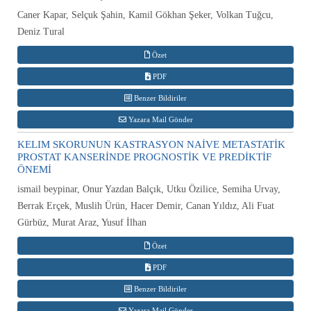
Caner Kapar, Selçuk Şahin, Kamil Gökhan Şeker, Volkan Tuğcu,
Deniz Tural
Özet
PDF
Benzer Bildiriler
Yazara Mail Gönder
KELIM SKORUNUN KASTRASYON NAİVE METASTATİK
PROSTAT KANSERİNDE PROGNOSTİK VE PREDİKTİF
ÖNEMİ
ismail beypinar, Onur Yazdan Balçık, Utku Özilice, Semiha Urvay,
Berrak Erçek, Muslih Ürün, Hacer Demir, Canan Yıldız, Ali Fuat
Gürbüz, Murat Araz, Yusuf İlhan
Özet
PDF
Benzer Bildiriler
Yazara Mail Gönder