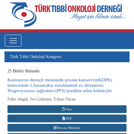
Türk Tıbbi Onkoloji Kongresi
25 Bildiri Bulundu
Kastrasyon dirençli metastatik prostat kanseri (mKDPK)
tedavisinde 1.basamakta enzalutamid ve abirateron:
Progresyonsuz sağkalımı (PFS) predikte eden belirteçler
Fahri Akgül, İvo Gökmen, Erkan Özcan
Özet
PDF
Benzer Bildiriler