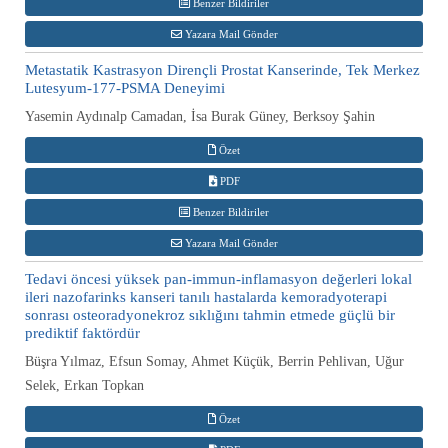
Benzer Bildiriler
Yazara Mail Gönder
Metastatik Kastrasyon Dirençli Prostat Kanserinde, Tek Merkez
Lutesyum-177-PSMA Deneyimi
Yasemin Aydınalp Camadan, İsa Burak Güney, Berksoy Şahin
Özet
PDF
Benzer Bildiriler
Yazara Mail Gönder
Tedavi öncesi yüksek pan-immun-inflamasyon değerleri lokal
ileri nazofarinks kanseri tanılı hastalarda kemoradyoterapi
sonrası osteoradyonekroz sıklığını tahmin etmede güçlü bir
prediktif faktördür
Büşra Yılmaz, Efsun Somay, Ahmet Küçük, Berrin Pehlivan, Uğur
Selek, Erkan Topkan
Özet