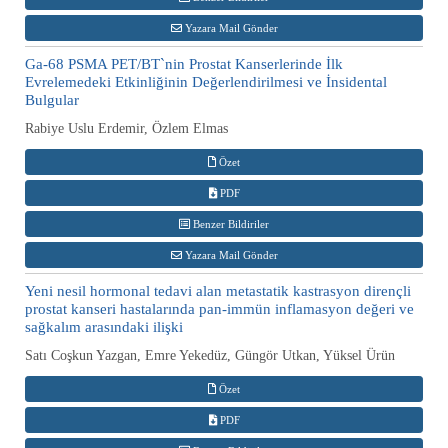
Yazara Mail Gönder
Ga-68 PSMA PET/BT`nin Prostat Kanserlerinde İlk
Evrelemedeki Etkinliğinin Değerlendirilmesi ve İnsidental
Bulgular
Rabiye Uslu Erdemir, Özlem Elmas
Özet
PDF
Benzer Bildiriler
Yazara Mail Gönder
Yeni nesil hormonal tedavi alan metastatik kastrasyon dirençli
prostat kanseri hastalarında pan-immün inflamasyon değeri ve
sağkalım arasındaki ilişki
Satı Coşkun Yazgan, Emre Yekedüz, Güngör Utkan, Yüksel Ürün
Özet
PDF