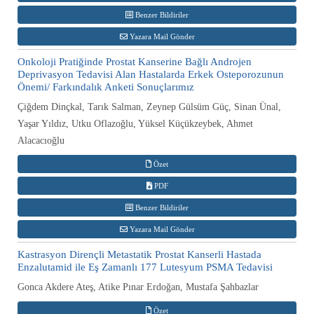
Benzer Bildiriler
Yazara Mail Gönder
Onkoloji Pratiğinde Prostat Kanserine Bağlı Androjen
Deprivasyon Tedavisi Alan Hastalarda Erkek Osteporozunun
Önemi/ Farkındalık Anketi Sonuçlarımız
Çiğdem Dinçkal, Tarık Salman, Zeynep Gülsüm Güç, Sinan Ünal,
Yaşar Yıldız, Utku Oflazoğlu, Yüksel Küçükzeybek, Ahmet
Alacacıoğlu
Özet
PDF
Benzer Bildiriler
Yazara Mail Gönder
Kastrasyon Dirençli Metastatik Prostat Kanserli Hastada
Enzalutamid ile Eş Zamanlı 177 Lutesyum PSMA Tedavisi
Gonca Akdere Ateş, Atike Pınar Erdoğan, Mustafa Şahbazlar
Özet