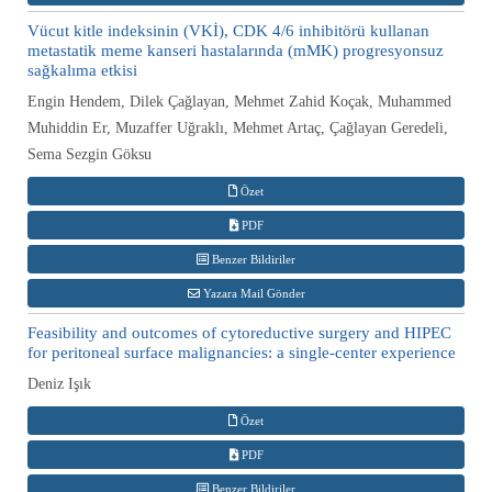
Vücut kitle indeksinin (VKİ), CDK 4/6 inhibitörü kullanan
metastatik meme kanseri hastalarında (mMK) progresyonsuz
sağkalıma etkisi
Engin Hendem, Dilek Çağlayan, Mehmet Zahid Koçak, Muhammed
Muhiddin Er, Muzaffer Uğraklı, Mehmet Artaç, Çağlayan Geredeli,
Sema Sezgin Göksu
Özet
PDF
Benzer Bildiriler
Yazara Mail Gönder
Feasibility and outcomes of cytoreductive surgery and HIPEC
for peritoneal surface malignancies: a single-center experience
Deniz Işık
Özet
PDF
Benzer Bildiriler