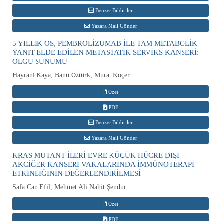
Benzer Bildiriler
Yazara Mail Gönder
5 YILLIK OS, PEMBROLİZUMAB İLE TAM METABOLİK
YANIT ELDE EDİLEN METASTATİK SERVİKS KANSERİ:
OLGU SUNUMU
Hayrani Kaya, Banu Öztürk, Murat Koçer
Özet
PDF
Benzer Bildiriler
Yazara Mail Gönder
KRAS MUTANT İLERİ EVRE KÜÇÜK HÜCRE DIŞI
AKCİĞER KANSERİ VAKALARINDA İMMÜNOTERAPİ
ETKİNLİĞİNİN DEĞERLENDİRİLMESİ
Safa Can Efil, Mehmet Ali Nahit Şendur
Özet
PDF