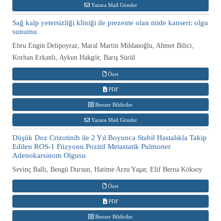
Yazara Mail Gönder
Sağ kalp yetersizliği kliniği ile prezente olan mide kanseri: olgu
sunumu
Ebru Engin Delipoyraz, Maral Martin Mildanoğlu, Ahmet Bilici,
Korhan Erkanlı, Aykun Hakgör, Barış Sürül
Özet
PDF
Benzer Bildiriler
Yazara Mail Gönder
Düşük Doz Crizotinib ile 2 Yıl Boyunca Stabil Hastalıkla Takip
Edilen ROS-1 Füzyonu Pozitif Metastatik Pulmoner
Adenokarsinom Olgusu
Sevinç Ballı, Bengü Dursun, Hatime Arzu Yaşar, Elif Berna Köksoy
Özet
PDF
Benzer Bildiriler