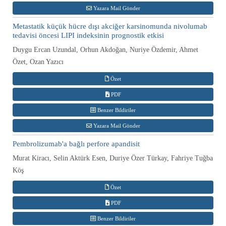
Yazara Mail Gönder
Metastatik küçük hücre dışı akciğer karsinomunda nivolumab
tedavisi öncesi LIPI indeksinin prognostik etkisi
Duygu Ercan Uzundal, Orhun Akdoğan, Nuriye Özdemir, Ahmet
Özet, Ozan Yazıcı
Özet
PDF
Benzer Bildiriler
Yazara Mail Gönder
Pembrolizumab'a bağlı perfore apandisit
Murat Kiracı, Selin Aktürk Esen, Duriye Özer Türkay, Fahriye Tuğba
Köş
Özet
PDF
Benzer Bildiriler