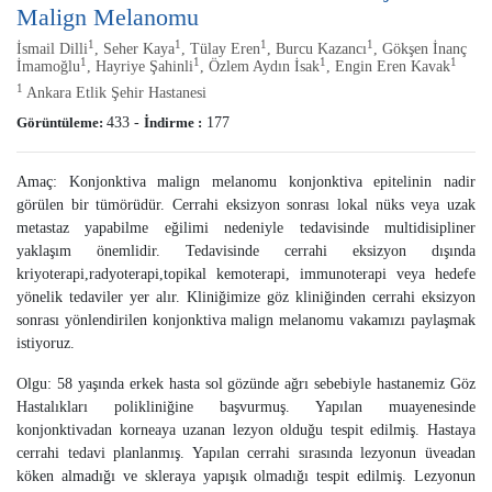
Malign Melanomu
1
1
1
1
İsmail Dilli
, Seher Kaya
, Tülay Eren
, Burcu Kazancı
, Gökşen İnanç
1
1
1
1
İmamoğlu
, Hayriye Şahinli
, Özlem Aydın İsak
, Engin Eren Kavak
1
Ankara Etlik Şehir Hastanesi
Görüntüleme:
433
-
İndirme :
177
Amaç: Konjonktiva malign melanomu konjonktiva epitelinin nadir
görülen bir tümörüdür. Cerrahi eksizyon sonrası lokal nüks veya uzak
metastaz yapabilme eğilimi nedeniyle tedavisinde multidisipliner
yaklaşım önemlidir. Tedavisinde cerrahi eksizyon dışında
kriyoterapi,radyoterapi,topikal kemoterapi, immunoterapi veya hedefe
yönelik tedaviler yer alır. Kliniğimize göz kliniğinden cerrahi eksizyon
sonrası yönlendirilen konjonktiva malign melanomu vakamızı paylaşmak
istiyoruz.
Olgu: 58 yaşında erkek hasta sol gözünde ağrı sebebiyle hastanemiz Göz
Hastalıkları polikliniğine başvurmuş. Yapılan muayenesinde
konjonktivadan korneaya uzanan lezyon olduğu tespit edilmiş. Hastaya
cerrahi tedavi planlanmış. Yapılan cerrahi sırasında lezyonun üveadan
köken almadığı ve skleraya yapışık olmadığı tespit edilmiş. Lezyonun