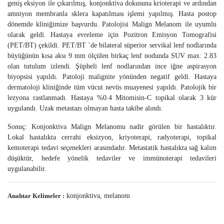
geniş eksiyon ile çıkarılmış, konjonktiva dokusuna krioterapi ve ardından
amniyon membranla sklera kapatılması işlemi yapılmış. Hasta postop
dönemde kliniğimize başvurdu. Patolojisi Malign Melanom ile uyumlu
olarak geldi. Hastaya evreleme için Pozitron Emisyon Tomografisi
(PET/BT) çekildi. PET/BT `de bilateral süperior servikal lenf nodlarında
büyüğünün kısa aksı 9 mm ölçülen birkaç lenf nodunda SUV max: 2.83
olan tutulum izlendi. Şüpheli lenf nodlarından ince iğne aspirasyon
biyopsisi yapıldı. Patoloji malignite yönünden negatif geldi. Hastaya
dermatoloji kliniğinde tüm vücut nevüs muayenesi yapıldı. Patolojik bir
lezyona rastlanmadı. Hastaya %0.4 Mitomisin-C topikal olarak 3 kür
uygulandı. Uzak metastazı olmayan hasta takibe alındı.
Sonuç: Konjonktiva Malign Melanomu nadir görülen bir hastalıktır.
Lokal hastalıkta cerrahi eksizyon, kriyoterapi, radyoterapi, topikal
kemoterapi tedavi seçenekleri arasındadır. Metastatik hastalıkta sağ kalım
düşüktür, hedefe yönelik tedaviler ve immünoterapi tedavileri
uygulanabilir.
Anahtar Kelimeler :
konjonktiva, melanom