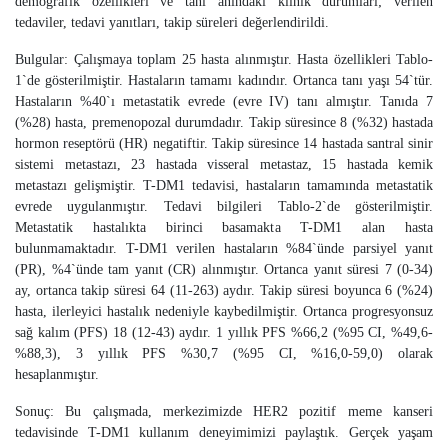
demografik özellikleri ve tanı anındaki klinik durumları; verilen
tedaviler, tedavi yanıtları, takip süreleri değerlendirildi.
Bulgular: Çalışmaya toplam 25 hasta alınmıştır. Hasta özellikleri Tablo-
1`de gösterilmiştir. Hastaların tamamı kadındır. Ortanca tanı yaşı 54`tür.
Hastaların %40`ı metastatik evrede (evre IV) tanı almıştır. Tanıda 7
(%28) hasta, premenopozal durumdadır. Takip süresince 8 (%32) hastada
hormon reseptörü (HR) negatiftir. Takip süresince 14 hastada santral sinir
sistemi metastazı, 23 hastada visseral metastaz, 15 hastada kemik
metastazı gelişmiştir. T-DM1 tedavisi, hastaların tamamında metastatik
evrede uygulanmıştır. Tedavi bilgileri Tablo-2`de gösterilmiştir.
Metastatik hastalıkta birinci basamakta T-DM1 alan hasta
bulunmamaktadır. T-DM1 verilen hastaların %84`ünde parsiyel yanıt
(PR), %4`ünde tam yanıt (CR) alınmıştır. Ortanca yanıt süresi 7 (0-34)
ay, ortanca takip süresi 64 (11-263) aydır. Takip süresi boyunca 6 (%24)
hasta, ilerleyici hastalık nedeniyle kaybedilmiştir. Ortanca progresyonsuz
sağ kalım (PFS) 18 (12-43) aydır. 1 yıllık PFS %66,2 (%95 CI, %49,6-
%88,3), 3 yıllık PFS %30,7 (%95 CI, %16,0-59,0) olarak
hesaplanmıştır.
Sonuç: Bu çalışmada, merkezimizde HER2 pozitif meme kanseri
tedavisinde T-DM1 kullanım deneyimimizi paylaştık. Gerçek yaşam