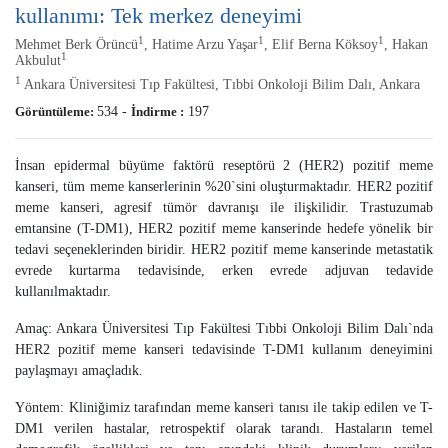
kullanımı: Tek merkez deneyimi
1
1
1
Mehmet Berk Örüncü
, Hatime Arzu Yaşar
, Elif Berna Köksoy
, Hakan
1
Akbulut
1
Ankara Üniversitesi Tıp Fakültesi, Tıbbi Onkoloji Bilim Dalı, Ankara
Görüntüleme:
534
-
İndirme :
197
İnsan epidermal büyüme faktörü reseptörü 2 (HER2) pozitif meme
kanseri, tüm meme kanserlerinin %20`sini oluşturmaktadır. HER2 pozitif
meme kanseri, agresif tümör davranışı ile ilişkilidir. Trastuzumab
emtansine (T-DM1), HER2 pozitif meme kanserinde hedefe yönelik bir
tedavi seçeneklerinden biridir. HER2 pozitif meme kanserinde metastatik
evrede kurtarma tedavisinde, erken evrede adjuvan tedavide
kullanılmaktadır.
Amaç: Ankara Üniversitesi Tıp Fakültesi Tıbbi Onkoloji Bilim Dalı`nda
HER2 pozitif meme kanseri tedavisinde T-DM1 kullanım deneyimini
paylaşmayı amaçladık.
Yöntem: Kliniğimiz tarafından meme kanseri tanısı ile takip edilen ve T-
DM1 verilen hastalar, retrospektif olarak tarandı. Hastaların temel