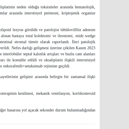
liplatinin neden olduğu toksisiteler arasında hematolojik,
umlar arasında interstisyel pnömoni, kriptojenik organize
olipoid lezyon görüldü ve patolojisi tübülovilllöz adenom
a alınan hastaya total kolektomi ve ileostomi, mide wedge
estinal stromal tümör olarak raporlandı. İleri patolojik
di. Nefes darlığı gelişmesi üzerine çekilen Kasım 2023
 interlobüler septal kalınlık artışları ve buzlu cam alanları
ile konsülte edildi ve oksaliplatin ilişkili interstisiyel
nde enkorafenib+setuksimab rejimine geçildi.
ayetlerinin gelişimi arasında belirgin bir zamansal ilişki
terapinin kesilmesi, mekanik ventilasyon, kortikosteroid
 akciğer hasarına yol açacak sekonder durum bulunmadığından