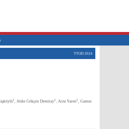
a
TTOD 2024
1
1
1
Taşköylü
, Atike Gökçen Demiray
, Arzu Yaren
, Gamze