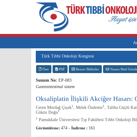
A
Türk Tıbbi Onkoloji Kongresi
Özet
PDF
Benzer Bildiriler
Yazara Mail Gönde
Sunum No:
EP-083
Gastrointestinal sistem
Oksaliplatin İlişkili Akciğer Hasarı
1
1
Ceren Mordağ Çiçek
, Melek Özdemir
, Taliha Güçlü Kan
1
Gököz Doğu
1
Pamukkale Üniversitesi Tıp Fakültesi Tıbbi Onkoloji Bil
Görüntüleme:
474
-
İndirme :
161