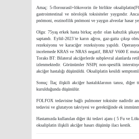
Amaç: 5-florourasil+lökovorin ile birlikte oksaliplatin(F
gastrointestinal ve nörolojik toksisiteler yaygındır. An
pnömoni, eozinofilik pnömoni ve yaygın alveolar hasar yer
Olgu: 75yaş erkek hasta birkaç aydır olan kabızlık şikay
saptandı. Eylül-2023`te karın ağrısı, gaz-gaita çıkışı o
rezeksiyonu ve karaciğer rezeksiyonu yapıldı. Operasyon
incelemede KRAS ve NRAS negatif, BRAF V600 E mutasyon
Toraks BT: Bilateral akciğerlerde subplevral alanlarda retik
izlenmektedir. Görünümler NSIP( non-spesifik interstisyel
akciğer hastalığı düşünüldü. Oksaliplatin kesildi semptoml
Sonuç: İlaç ilişkili akciğer hastalıklarının tanısı, diğe
kurulduğunda düşünülür.
FOLFOX tedavisine bağlı pulmoner toksisite nadirdir anc
tedavisi ve glutatyon takviyesi ve gerektiğinde ek immünm
Hastamızda kullanılan diğer iki tedavi ajanı ( 5 Fu ve Lök
oksaliplatin ilişkili akciğer hasarı düşünüp ilacı kestik.