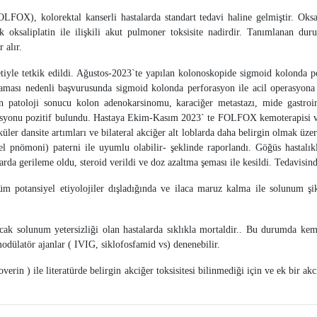
OLFOX), kolorektal kanserli hastalarda standart tedavi haline gelmiştir. Oksa
cak oksaliplatin ile ilişkili akut pulmoner toksisite nadirdir. Tanımlanan dur
 alır.
etiyle tetkik edildi. Ağustos-2023`te yapılan kolonoskopide sigmoid kolonda p
lmaması nedenli başvurusunda sigmoid kolonda perforasyon ile acil operasyon
 patoloji sonucu kolon adenokarsinomu, karaciğer metastazı, mide gastroint
u pozitif bulundu. Hastaya Ekim-Kasım 2023` te FOLFOX kemoterapisi veril
üler dansite artımları ve bilateral akciğer alt loblarda daha belirgin olmak üzere
 pnömoni) paterni ile uyumlu olabilir- şeklinde raporlandı. Göğüs hastalıkları 
arda gerileme oldu, steroid verildi ve doz azaltma şeması ile kesildi. Tedavisi
r tüm potansiyel etiyolojiler dışladığında ve ilaca maruz kalma ile solunum şik
ak solunum yetersizliği olan hastalarda sıklıkla mortaldir.. Bu durumda kemo
odülatör ajanlar ( IVIG, siklofosfamid vs) denenebilir.
overin ) ile literatürde belirgin akciğer toksisitesi bilinmediği için ve ek bir