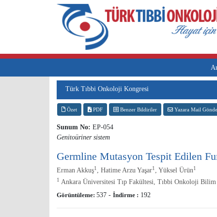
A
Türk Tıbbi Onkoloji Kongresi
Özet
PDF
Benzer Bildiriler
Yazara Mail Gönde
Sunum No:
EP-054
Genitoüriner sistem
Germline Mutasyon Tespit Edilen Fu
1
1
1
Erman Akkuş
, Hatime Arzu Yaşar
, Yüksel Ürün
1
Ankara Üniversitesi Tıp Fakültesi, Tıbbi Onkoloji Bilim
Görüntüleme:
537
-
İndirme :
192