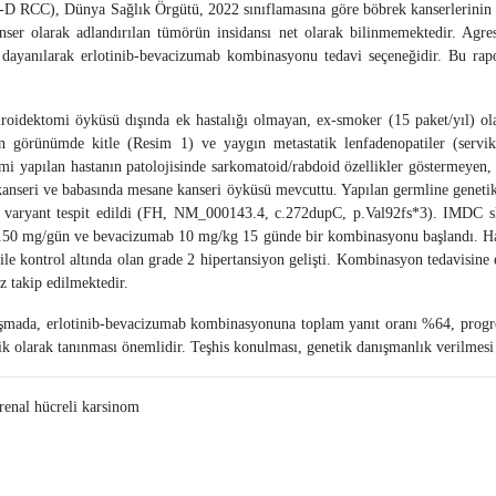
D RCC), Dünya Sağlık Örgütü, 2022 sınıflamasına göre böbrek kanserlerinin mol
nser olarak adlandırılan tümörün insidansı net olarak bilinmemektedir. Agre
na dayanılarak erlotinib-bevacizumab kombinasyonu tedavi seçeneğidir. Bu r
iroidektomi öyküsü dışında ek hastalığı olmayan, ex-smoker (15 paket/yıl) ol
 görünümde kitle (Resim 1) ve yaygın metastatik lenfadenopatiler (servikal,
tomi yapılan hastanın patolojisinde sarkomatoid/rabdoid özellikler gösterm
seri ve babasında mesane kanseri öyküsü mevcuttu. Yapılan germline genetik 
an varyant tespit edildi (FH, NM_000143.4, c.272dupC, p.Val92fs*3). IMDC sko
150 mg/gün ve bevacizumab 10 mg/kg 15 günde bir kombinasyonu başlandı. Hastada
ile kontrol altında olan grade 2 hipertansiyon gelişti. Kombinasyon tedavisine en 
 takip edilmektedir.
lışmada, erlotinib-bevacizumab kombinasyonuna toplam yanıt oranı %64, prog
ik olarak tanınması önemlidir. Teşhis konulması, genetik danışmanlık verilmesi 
renal hücreli karsinom