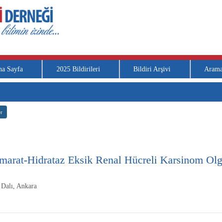
na Sayfa
2025 Bildirileri
Bildiri Arşivi
Aram
r
marat-Hidrataz Eksik Renal Hücreli Karsinom Ol
 Dalı, Ankara