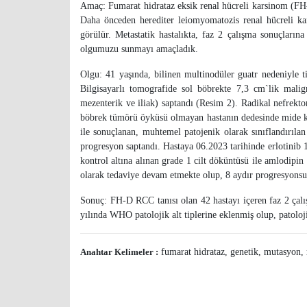
Amaç: Fumarat hidrataz eksik renal hücreli karsinom (FH-
Daha önceden herediter leiomyomatozis renal hücreli ka
görülür. Metastatik hastalıkta, faz 2 çalışma sonuçları
olgumuzu sunmayı amaçladık.
Olgu: 41 yaşında, bilinen multinodüler guatr nedeniyle t
Bilgisayarlı tomografide sol böbrekte 7,3 cm`lik malign
mezenterik ve iliak) saptandı (Resim 2). Radikal nefrek
böbrek tümörü öyküsü olmayan hastanın dedesinde mide kan
ile sonuçlanan, muhtemel patojenik olarak sınıflandırıl
progresyon saptandı. Hastaya 06.2023 tarihinde erlotinib 
kontrol altına alınan grade 1 cilt döküntüsü ile amlodipin 
olarak tedaviye devam etmekte olup, 8 aydır progresyonsuz
Sonuç: FH-D RCC tanısı olan 42 hastayı içeren faz 2 ça
yılında WHO patolojik alt tiplerine eklenmiş olup, patoloj
Anahtar Kelimeler :
fumarat hidrataz, genetik, mutasyon, 