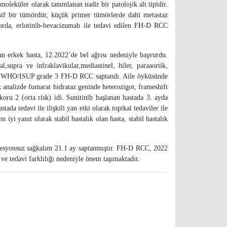
eküler olarak tanımlanan nadir bir patolojik alt tipidir.
sif bir tümördür, küçük primer tümörlerde dahi metastaz
aporda, erlotinib-bevacizumab ile tedavi edilen FH-D RCC
an erkek hasta, 12.2022`de bel ağrısı nedeniyle başvurdu.
supra ve infraklavikular,mediastinel, hiler, paraaortik,
eyen, WHO/ISUP grade 3 FH-D RCC saptandı. Aile öyküsünde
analizde fumarat hidrataz geninde heterozigot, frameshift
ru 2 (orta risk) idi. Sunitinib başlanan hastada 3. ayda
 tedavi ile ilişkili yan etki olarak topikal tedaviler ile
iyi yanıt olarak stabil hastalık olan hasta, stabil hastalık
resyonsuz sağkalım 21.1 ay saptanmıştır. FH-D RCC, 2022
ve tedavi farklılığı nedeniyle önem taşımaktadır.