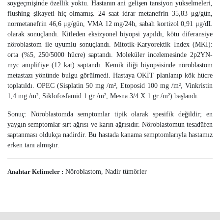
soygeçmişinde özellik yoktu. Hastanın ani gelişen tansiyon yükselmeleri,
flushing şikayeti hiç olmamış. 24 saat idrar metanefrin 35,83 μg/gün,
normetanefrin 46,6 μg/gün, VMA 12 mg/24h, sabah kortizol 0,91 μg/dL
olarak sonuçlandı. Kitleden eksizyonel biyopsi yapıldı, kötü diferansiye
nöroblastom ile uyumlu sonuçlandı. Mitotik-Karyorektik İndex (MKİ):
orta (%5, 250/5000 hücre) saptandı. Moleküler incelemesinde 2p2YN-
myc amplifiye (12 kat) saptandı. Kemik iliği biyopsisinde nöroblastom
metastazı yönünde bulgu görülmedi. Hastaya OKİT planlanıp kök hücre
toplatıldı. OPEC (Sisplatin 50 mg /m², Etoposid 100 mg /m², Vinkristin
1,4 mg /m², Siklofosfamid 1 gr /m², Mesna 3/4 X 1 gr /m²) başlandı.
Sonuç: Nöroblastomda semptomlar tipik olarak spesifik değildir; en
yaygın semptomlar sırt ağrısı ve karın ağrısıdır. Nöroblastomun tesadüfen
saptanması oldukça nadirdir. Bu hastada kanama semptomlarıyla hastamız
erken tanı almıştır.
Anahtar Kelimeler :
Nöroblastom, Nadir tümörler