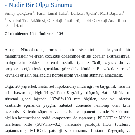
- Nadir Bir Olgu Sunumu
1
2
2
1
Simay Çokgezer
, Farah Jamal Taha
, Berkcan Aydın
, Mert Başaran
1
İstanbul Tıp Fakültesi, Onkoloji Enstitüsü, Tıbbi Onkoloji Ana Bilim
Dalı, İstanbul
Görüntüleme:
448
-
İndirme :
169
Amaç: Nöroblastom, otonom sinir sisteminin embriyonal bir
malignitesidir ve erken çocukluk döneminde en sık görülen ekstrakraniyal
malignitedir. Sıklıkla adrenal medulla (en az %50) kaynaklıdır ve
prognozu erişkinlerde çocuklara göre daha kötüdür. Bu vakada sürrenal
kaynaklı erişkin başlangıçlı nöroblastom vakasını sunmayı amaçladık.
Olgu: 28 yaş erkek hasta, sol hipokondriyumda ağrı ve baygınlık hissi ile
acile başvurmuş. Hgb 14 gr/dl`den 9 gr/dl`ye düşmüş. Batın MR`da sol
sürrenal gland lojunda 137x83x109 mm ölçülen, orta ve inferior
kesitlerde içerisinde yaygın, subakut dönemde hemoraji olan kitle
izlenmiş. Kitlenin süperior ve anterior komponenti içinde 78x55 mm
ölçülen kontrastlanan solid komponenti de saptanmış. PET/CT`de MR`da
tariflenen kitle (SUVmax=8.2) haricinde patolojik FDG tutulumu
saptanmamış. MIBG`de patoloji saptanmamış. Hastanın özgeçmiş ve