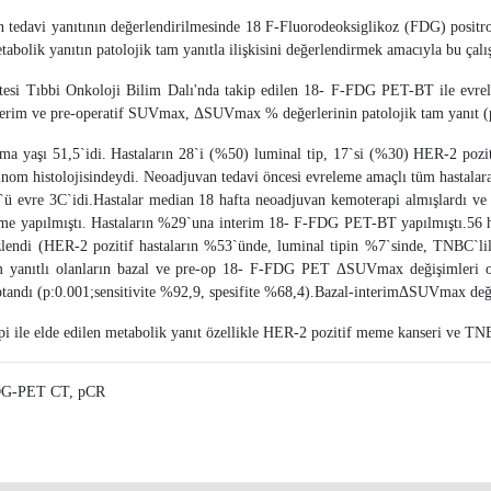
 tedavi yanıtının değerlendirilmesinde 18 F-Fluorodeoksiglikoz (FDG) positro
bolik yanıtın patolojik tam yanıtla ilişkisini değerlendirmek amacıyla bu çalı
esi Tıbbi Onkoloji Bilim Dalı'nda takip edilen 18- F-FDG PET-BT ile evrele
interim ve pre-operatif SUVmax, ΔSUVmax % değerlerinin patolojik tam yanıt (pC
lama yaşı 51,5`idi. Hastaların 28`i (%50) luminal tip, 17`si (%30) HER-2 poz
sinom histolojisindeydi. Neoadjuvan tedavi öncesi evreleme amaçlı tüm hasta
evre 3C`idi.Hastalar median 18 hafta neoadjuvan kemoterapi almışlardı ve t
e yapılmıştı. Hastaların %29`una interim 18- F-FDG PET-BT yapılmıştı.56 ha
izlendi (HER-2 pozitif hastaların %53`ünde, luminal tipin %7`sinde, TNBC`li
am yanıtlı olanların bazal ve pre-op 18- F-FDG PET ΔSUVmax değişimleri o
ndı (p:0.001;sensitivite %92,9, spesifite %68,4).Bazal-interimΔSUVmax değişi
 ile elde edilen metabolik yanıt özellikle HER-2 pozitif meme kanseri ve TNB
FDG-PET CT, pCR