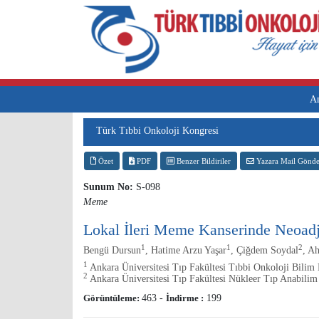
A
Türk Tıbbi Onkoloji Kongresi
Özet
PDF
Benzer Bildiriler
Yazara Mail Gönde
Sunum No:
S-098
Meme
Lokal İleri Meme Kanserinde Neoadjuv
1
1
2
Bengü Dursun
, Hatime Arzu Yaşar
, Çiğdem Soydal
, A
1
Ankara Üniversitesi Tıp Fakültesi Tıbbi Onkoloji Bilim 
2
Ankara Üniversitesi Tıp Fakültesi Nükleer Tıp Anabilim
Görüntüleme:
463
-
İndirme :
199