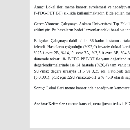
Amaç: Lokal ileri meme kanseri evrelemesi ve neoadjuvan
F-FDG-PET BT) sıklıkla kullanılmaktadır. Elde edilen meta
Gereç-Yöntem: Çalışmaya Ankara Üniversitesi Tıp Fakült
edilmiştir. Bu hastaların hedef lezyonlarındaki bazal ve 
Bulgular: Çalışmaya dahil edilen 56 kadın hastanın orta
izlendi. Hastaların çoğunluğu (%92,9) invaziv duktal kar
%25`i evre 2B, %14,1`i evre 3A, %3,3`ü evre 3B, %4,3`ü 
dönemde tekrar 18- F-FDG PET-BT ile yanıt değerlendirm
değerlendirmelerinde ise 14 hastada (%26,4) tam yanıt 
SUVmax değeri sırasıyla 11,5 ve 3,35 idi. Patolojik t
(p:0,001). pCR için ΔSUVmaxcut-off`u % 45,9 olarak sapta
Sonuç: Lokal ileri meme kanserinde neoadjuvan kemoterapi
Anahtar Kelimeler :
meme kanseri, neoadjuvan tedavi, 