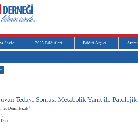
na Sayfa
2025 Bildirileri
Bildiri Arşivi
Aram
r
an Tedavi Sonrası Metabolik Yanıt ile Patolojik 
1
hmet Demirkazık
Dalı
 Dalı