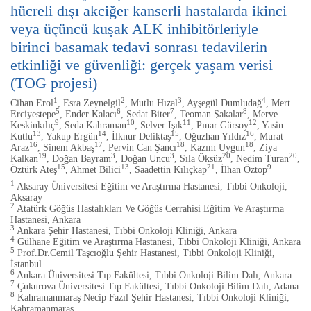
hücreli dışı akciğer kanserli hastalarda ikinci
veya üçüncü kuşak ALK inhibitörleriyle
birinci basamak tedavi sonrası tedavilerin
etkinliği ve güvenliği: gerçek yaşam verisi
(TOG projesi)
1
2
3
4
Cihan Erol
, Esra Zeynelgil
, Mutlu Hızal
, Ayşegül Dumludağ
, Mert
5
6
7
8
Erciyestepe
, Ender Kalacı
, Sedat Biter
, Teoman Şakalar
, Merve
9
10
11
12
Keskinkılıç
, Seda Kahraman
, Selver Işık
, Pınar Gürsoy
, Yasin
13
14
15
16
Kutlu
, Yakup Ergün
, İlknur Deliktaş
, Oğuzhan Yıldız
, Murat
16
17
18
18
Araz
, Sinem Akbaş
, Pervin Can Şancı
, Kazım Uygun
, Ziya
19
3
3
20
20
Kalkan
, Doğan Bayram
, Doğan Uncu
, Sıla Öksüz
, Nedim Turan
,
15
13
21
9
Öztürk Ateş
, Ahmet Bilici
, Saadettin Kılıçkap
, İlhan Öztop
1
Aksaray Üniversitesi Eğitim ve Araştırma Hastanesi, Tıbbi Onkoloji,
Aksaray
2
Atatürk Göğüs Hastalıkları Ve Göğüs Cerrahisi Eğitim Ve Araştırma
Hastanesi, Ankara
3
Ankara Şehir Hastanesi, Tıbbi Onkoloji Kliniği, Ankara
4
Gülhane Eğitim ve Araştırma Hastanesi, Tıbbi Onkoloji Kliniği, Ankara
5
Prof.Dr.Cemil Taşcıoğlu Şehir Hastanesi, Tıbbi Onkoloji Kliniği,
İstanbul
6
Ankara Üniversitesi Tıp Fakültesi, Tıbbi Onkoloji Bilim Dalı, Ankara
7
Çukurova Üniversitesi Tıp Fakültesi, Tıbbi Onkoloji Bilim Dalı, Adana
8
Kahramanmaraş Necip Fazıl Şehir Hastanesi, Tıbbi Onkoloji Kliniği,
Kahramanmaraş