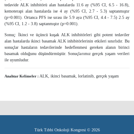
tedavide ALK inhibitörü alan hastalarda 11.6 ay (%95 CI, 6.5 - 16.8),
kemoterapi alan hastalarda ise 4 ay (%95 CI, 2.7 - 5.3) saptanmıştır
(p=0.001). Ortanca PFS ise sırası ile 5.9 aya (%95 CI, 4.4 - 7.5) 2.5 ay
(%95 CI, 1.2 - 3.8) saptanmıştır (p=0.001).
Sonuç: İkinci ve üçüncü kuşak ALK inhibitörleri gibi potent tedaviler
alan hastalarda ikinci basamak ALK inhibitörlerinin etkileri sınırlıdır. Bu
sonuçlar hastaların tedavilerinde hedeflenmesi gereken alanın birinci
basamak olduğunu düşündürmüştür. Sonuçlarımız gerçek yaşam verileri
ile uyumludur.
Anahtar Kelimeler :
ALK, ikinci basamak, lorlatinib, gerçek yaşam
Türk Tıbbi Onkoloji Kongresi © 2026