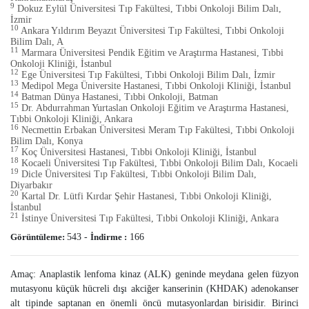
9
Dokuz Eylül Üniversitesi Tıp Fakültesi, Tıbbi Onkoloji Bilim Dalı,
İzmir
10
Ankara Yıldırım Beyazıt Üniversitesi Tıp Fakültesi, Tıbbi Onkoloji
Bilim Dalı, A
11
Marmara Üniversitesi Pendik Eğitim ve Araştırma Hastanesi, Tıbbi
Onkoloji Kliniği, İstanbul
12
Ege Üniversitesi Tıp Fakültesi, Tıbbi Onkoloji Bilim Dalı, İzmir
13
Medipol Mega Üniversite Hastanesi, Tıbbi Onkoloji Kliniği, İstanbul
14
Batman Dünya Hastanesi, Tıbbi Onkoloji, Batman
15
Dr. Abdurrahman Yurtaslan Onkoloji Eğitim ve Araştırma Hastanesi,
Tıbbi Onkoloji Kliniği, Ankara
16
Necmettin Erbakan Üniversitesi Meram Tıp Fakültesi, Tıbbi Onkoloji
Bilim Dalı, Konya
17
Koç Üniversitesi Hastanesi, Tıbbi Onkoloji Kliniği, İstanbul
18
Kocaeli Üniversitesi Tıp Fakültesi, Tıbbi Onkoloji Bilim Dalı, Kocaeli
19
Dicle Üniversitesi Tıp Fakültesi, Tıbbi Onkoloji Bilim Dalı,
Diyarbakır
20
Kartal Dr. Lütfi Kırdar Şehir Hastanesi, Tıbbi Onkoloji Kliniği,
İstanbul
21
İstinye Üniversitesi Tıp Fakültesi, Tıbbi Onkoloji Kliniği, Ankara
Görüntüleme:
543
-
İndirme :
166
Amaç: Anaplastik lenfoma kinaz (ALK) geninde meydana gelen füzyon
mutasyonu küçük hücreli dışı akciğer kanserinin (KHDAK) adenokanser
alt tipinde saptanan en önemli öncü mutasyonlardan birisidir. Birinci