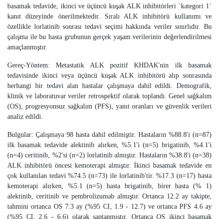
basamak tedavide, ikinci ve üçüncü kuşak ALK inhibitörleri `kategori 1`
kanıt düzeyinde önerilmektedir. Sıralı ALK inhibitörü kullanımı ve
özellikle lorlatinib sonrası tedavi seçimi hakkında veriler sınırlıdır. Bu
çalışma ile bu hasta grubunun gerçek yaşam verilerinin değerlendirilmesi
amaçlanmıştır.
Gereç-Yöntem: Metastatik ALK pozitif KHDAK'nin ilk basamak
tedavisinde ikinci veya üçüncü kuşak ALK inhibitörü alıp sonrasında
herhangi bir tedavi alan hastalar çalışmaya dahil edildi. Demografik,
klinik ve laboratuvar veriler retrospektif olarak toplandı. Genel sağkalım
(OS), progresyonsuz sağkalım (PFS), yanıt oranları ve güvenlik verileri
analiz edildi.
Bulgular: Çalışmaya 98 hasta dahil edilmiştir. Hastaların %88.8'i (n=87)
ilk basamak tedavide alektinib alırken, %5.1'i (n=5) brigatinib, %4.1'i
(n=4) ceritinib, %2'si (n=2) lorlatinib almıştır. Hastaların %38.8'i (n=38)
ALK inhibitörü öncesi kemoterapi almıştır. İkinci basamak tedavide en
çok kullanılan tedavi %74.5 (n=73) ile lorlatinib'tir. %17.3 (n=17) hasta
kemoterapi alırken, %5.1 (n=5) hasta brigatinib, birer hasta (% 1)
alektinib, ceritinib ve pembrolizumab almıştır. Ortanca 12.2 ay takipte,
tahmini ortanca OS 7.3 ay (%95 CI, 1.9 - 12.7) ve ortanca PFS 4.6 ay
(%95 CI, 2.6 - 6.6) olarak saptanmıştır. Ortanca OS ikinci basamak