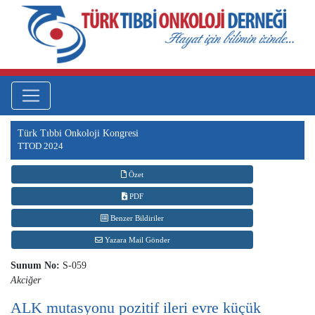
Türk Tıbbi Onkoloji Kongresi
TTOD 2024
Özet
PDF
Benzer Bildiriler
Yazara Mail Gönder
Sunum No:
S-059
Akciğer
ALK mutasyonu pozitif ileri evre küçük