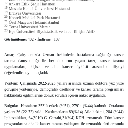
17
Ankara Etlik Şehir Hastanesi
18
Mustafa Kemal Üniversitesi Hastanesi
19
Erciyes Üniversitesi
20
Kocaeli Medikal Park Hastanesi
21
Özel Muayene Hekimi/İstanbul
22
Toros Üniversitesi Mersin
23
Ege Üniversitesi Biyoistatistik ve Tıbbı Bilişim ABD
Görüntüleme:
482
-
İndirme :
187
Amaç: Çalışmamızda Uzman hekimlerin hastalarına sağladığı kanser
tarama danışmanlığı ile her doktorun yaşam tarzı, kanser tarama
uygulamaları, kişisel ve aile kanser öyküsü arasındaki ilişkiyi
değerlendirmeyi amaçladık.
Yöntem: Çalışmada 2022-2023 yılları arasında uzman doktora yüz yüze
görüşme yöntemiyle, demografik özellikler ve kanser tarama programları
hakkındaki eğilimlerine dönük soruları içeren anket uygulandı.
Bulgular: Hastaların 353`ü erkek (%51), 279`u (%44) kadındı. Ortalama
yaşları 36 (22-72) yıldı. Katılımcıların 89(%14) Aile hekimi, 284 (%44)
İç hastalıkları, 64(%10) G. Cerrahi,31(%4) KDH uzmanıydı. Tüm kanser
programlarına dönük kanser tarama yaklaşımı ile uzmanlık türü arasında