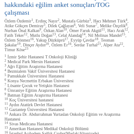
hakkındaki eğilim anket sonuçları/TOG
çalışması
1
2
3
4
Özlem Özdemir
, Erdinç Nayır
, Mustafa Gürbüz
, Hacı Mehmet Türk
,
5
6
7
8
Atike Gökçen Demiray
, Dilek Çağlayan
, Veli Sunar
, Melike Özçelik
,
9
10
11
12
Nurhan Önal Kalkan
, Özkan Alan
, Ömer Faruk Akgül
, Hacı Arak
,
12
13
14
15
Fatih Teker
, Mutlu Doğan
, Celal Alandağ
, Nil Molinas Mandel
,
16
17
18
Özlem Sönmez
, Yakup Düzküprü
, Eyyüp Çavdar
, Teoman
19
20
16
21
22
Şakalar
, Dinçer Aydın
, Özlem Er
, Serdar Turhal
, Alper Ata
,
23
Timur Köse
1
İzmir Şehir Hastanesi T.Onkoloji Kliniği
2
Medical Park Mersin Hastanesi
3
Ağrı Eğitim Araştırma Hastanesi
4
Bezmialem Vakif Üniversitesi Hastanesi
5
Pamukkale Üniversitesi Hastanesi
6
Konya Necmettin Erbakan Üniversitesi
7
Lösante Çocuk ve Yetişkin Hastanesi
8
Ümraniye Eğitim Araştırma Hastanesi
9
Batman Eğitim Araştırma Hastanesi
10
Koç Üniversitesi hastanesi
11
Aydın Atatürk Devlet Hastanesi
12
Gaziantep Üniversitesi Hastanesi
13
Ankara Dr. Abdurrahman Yurtaslan Onkoloji Eğitim ve Araştırma
Hastanesi
14
Sivas Medicana Hastanesi
15
Amerikan Hastanesi Medikal Onkoloji Bölümü
16
İstanbul Acıbadem Sağlık Grubu(Maslak/Altunizade)