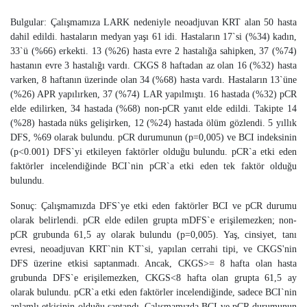
Bulgular: Çalışmamıza LARK nedeniyle neoadjuvan KRT alan 50 hasta
dahil edildi. hastaların medyan yaşı 61 idi. Hastaların 17`si (%34) kadın,
33`ü (%66) erkekti. 13 (%26) hasta evre 2 hastalığa sahipken, 37 (%74)
hastanın evre 3 hastalığı vardı. CKGS 8 haftadan az olan 16 (%32) hasta
varken, 8 haftanın üzerinde olan 34 (%68) hasta vardı. Hastaların 13`üne
(%26) APR yapılırken, 37 (%74) LAR yapılmıştı. 16 hastada (%32) pCR
elde edilirken, 34 hastada (%68) non-pCR yanıt elde edildi. Takipte 14
(%28) hastada nüks gelişirken, 12 (%24) hastada ölüm gözlendi. 5 yıllık
DFS, %69 olarak bulundu. pCR durumunun (p=0,005) ve BCI indeksinin
(p<0.001) DFS`yi etkileyen faktörler olduğu bulundu. pCR`a etki eden
faktörler incelendiğinde BCI`nin pCR`a etki eden tek faktör olduğu
bulundu.
Sonuç: Çalışmamızda DFS`ye etki eden faktörler BCI ve pCR durumu
olarak belirlendi. pCR elde edilen grupta mDFS`e erişilemezken; non-
pCR grubunda 61,5 ay olarak bulundu (p=0,005). Yaş, cinsiyet, tanı
evresi, neoadjuvan KRT`nin KT`si, yapılan cerrahi tipi, ve CKGS'nin
DFS üzerine etkisi saptanmadı. Ancak, CKGS>= 8 hafta olan hasta
grubunda DFS`e erişilemezken, CKGS<8 hafta olan grupta 61,5 ay
olarak bulundu. pCR`a etki eden faktörler incelendiğinde, sadece BCI`nin
anlamlı etkisinin olduğu saptandı. Çalışmamızda BCI ve pCR durumunun