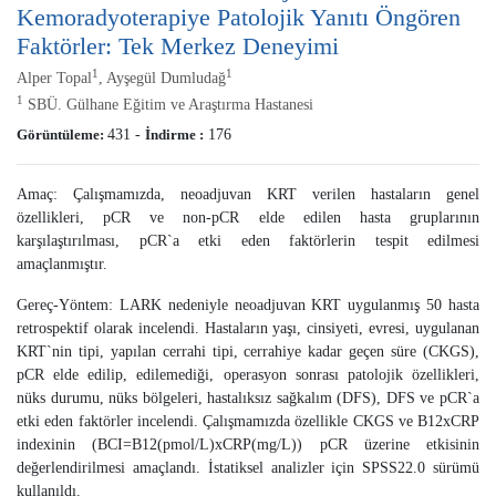
Kemoradyoterapiye Patolojik Yanıtı Öngören
Faktörler: Tek Merkez Deneyimi
1
1
Alper Topal
, Ayşegül Dumludağ
1
SBÜ. Gülhane Eğitim ve Araştırma Hastanesi
Görüntüleme:
431
-
İndirme :
176
Amaç: Çalışmamızda, neoadjuvan KRT verilen hastaların genel
özellikleri, pCR ve non-pCR elde edilen hasta gruplarının
karşılaştırılması, pCR`a etki eden faktörlerin tespit edilmesi
amaçlanmıştır.
Gereç-Yöntem: LARK nedeniyle neoadjuvan KRT uygulanmış 50 hasta
retrospektif olarak incelendi. Hastaların yaşı, cinsiyeti, evresi, uygulanan
KRT`nin tipi, yapılan cerrahi tipi, cerrahiye kadar geçen süre (CKGS),
pCR elde edilip, edilemediği, operasyon sonrası patolojik özellikleri,
nüks durumu, nüks bölgeleri, hastalıksız sağkalım (DFS), DFS ve pCR`a
etki eden faktörler incelendi. Çalışmamızda özellikle CKGS ve B12xCRP
indexinin (BCI=B12(pmol/L)xCRP(mg/L)) pCR üzerine etkisinin
değerlendirilmesi amaçlandı. İstatiksel analizler için SPSS22.0 sürümü
kullanıldı.