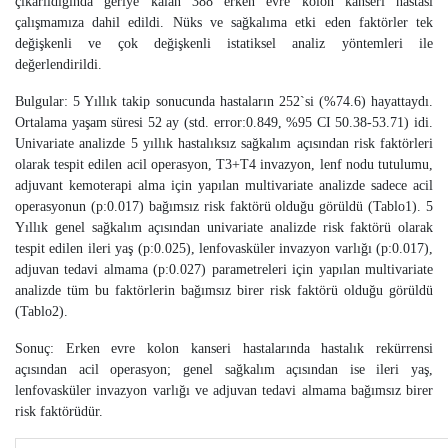
çıkarıldığında geriye kalan 388 erken evre kolon kanseri hastası
çalışmamıza dahil edildi. Nüks ve sağkalıma etki eden faktörler tek
değişkenli ve çok değişkenli istatiksel analiz yöntemleri ile
değerlendirildi.
Bulgular: 5 Yıllık takip sonucunda hastaların 252`si (%74.6) hayattaydı.
Ortalama yaşam süresi 52 ay (std. error:0.849, %95 CI 50.38-53.71) idi.
Univariate analizde 5 yıllık hastalıksız sağkalım açısından risk faktörleri
olarak tespit edilen acil operasyon, T3+T4 invazyon, lenf nodu tutulumu,
adjuvant kemoterapi alma için yapılan multivariate analizde sadece acil
operasyonun (p:0.017) bağımsız risk faktörü olduğu görüldü (Tablo1). 5
Yıllık genel sağkalım açısından univariate analizde risk faktörü olarak
tespit edilen ileri yaş (p:0.025), lenfovasküler invazyon varlığı (p:0.017),
adjuvan tedavi almama (p:0.027) parametreleri için yapılan multivariate
analizde tüm bu faktörlerin bağımsız birer risk faktörü olduğu görüldü
(Tablo2).
Sonuç: Erken evre kolon kanseri hastalarında hastalık rekürrensi
açısından acil operasyon; genel sağkalım açısından ise ileri yaş,
lenfovasküler invazyon varlığı ve adjuvan tedavi almama bağımsız birer
risk faktörüdür.