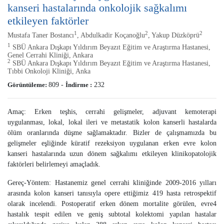
kanseri hastalarında onkolojik sağkalımı
etkileyen faktörler
1
2
2
Mustafa Taner Bostancı
, Abdulkadir Koçanoğlu
, Yakup Düzköprü
1
SBÜ Ankara Dışkapı Yıldırım Beyazıt Eğitim ve Araştırma Hastanesi,
Genel Cerrahi Kliniği, Ankara
2
SBÜ Ankara Dışkapı Yıldırım Beyazıt Eğitim ve Araştırma Hastanesi,
Tıbbi Onkoloji Kliniği, Anka
Görüntüleme:
809
-
İndirme :
232
Amaç: Erken teşhis, cerrahi gelişmeler, adjuvant kemoterapi
uygulanması, lokal, lokal ileri ve metastatik kolon kanserli hastalarda
ölüm oranlarında düşme sağlamaktadır. Bizler de çalışmamızda bu
gelişmeler eşliğinde küratif rezeksiyon uygulanan erken evre kolon
kanseri hastalarında uzun dönem sağkalımı etkileyen klinikopatolojik
faktörleri belirlemeyi amaçladık.
Gereç-Yöntem: Hastanemiz genel cerrahi kliniğinde 2009-2016 yılları
arasında kolon kanseri tanısıyla opere ettiğimiz 419 hasta retrospektif
olarak incelendi. Postoperatif erken dönem mortalite görülen, evre4
hastalık tespit edilen ve geniş subtotal kolektomi yapılan hastalar