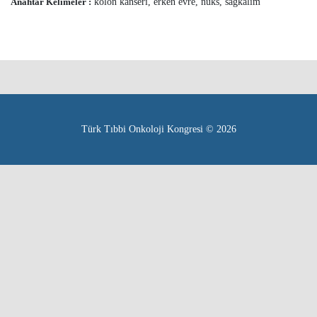
Anahtar Kelimeler :
kolon kanseri, erken evre, nüks, sağkalım
Türk Tıbbi Onkoloji Kongresi © 2026