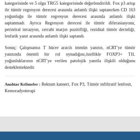
kategorisinde ve 5 olgu TRG5 kategorisinde değerlendirildi. Fox p3 artışı
ile tümör regresyon derecesi arasında anlamlı ilişki saptanırken CD 163
yoğunluğu ile tümör regresyon derecesi arasında anlamlı ilişki
saptanmadı. Ayrıca Regresyon derecesi ile tümör diferasiasyonu,
perinöral invazyon, cerrahi marjın pozitifliği, rezidüal tümör derinliği,
lenfatik yanıt arasında anlamlı ilişki saptandı.
Sonuç: Çalışmamız T hücre aracılı immün yanıtın, nCRT'ye tümör
yanıtında önemli bir rol oynadığını,özellikle FOXP3+ TIL
yoğunluklarının nCRT'ye verilen patolojik yanıtla ilişkili olduğunu
desteklemektedir.
Anahtar Kelimeler :
Rektum kanseri, Fox P3, Tümör infiltratif lenfosit,
Kemoradyoterapi