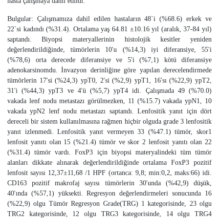
hasta çalışmaya dahil edildi.
Bulgular: Çalışmamıza dahil edilen hastaların 48`i (%68.6) erkek ve
22`si kadındı (%31.4). Ortalama yaş 64.81 ±10.16 yıl (aralık, 37-84 yıl)
saptandı. Biyopsi materyallerinin histolojik kesitler yeniden
değerlendirildiğinde, tümörlerin 10'u (%14,3) iyi diferansiye, 55'i
(%78,6) orta derecede diferansiye ve 5'i (%7,1) kötü diferansiye
adenokarsinomdu. İnvazyon derinliğine göre yapılan derecelendirmede
tümörlerin 17'si (%24,3) ypT0, 2'si (%2,9) ypT1, 16'sı (%22,9) ypT2,
31'i (%44,3) ypT3 ve 4'ü (%5,7) ypT4 idi. Çalışmada 49 (%70.0)
vakada lenf nodu metastazı görülmezken, 11 (%15.7) vakada ypN1, 10
vakada ypN2 lenf nodu metastazı saptandı. Lenfositik yanıt için dört
dereceli bir sistem kullanılmasına rağmen hiçbir olguda grade 3 lenfositik
yanıt izlenmedi. Lenfositik yanıt vermeyen 33 (%47.1) tümör, skor1
lenfosit yanıtı olan 15 (%21.4) tümör ve skor 2 lenfosit yanıtı olan 22
(%31.4) tümör vardı. FoxP3 için biyopsi materyalindeki tüm tümör
alanları dikkate alınarak değerlendirildiğinde ortalama FoxP3 pozitif
lenfosit sayısı 12,37±11,68 /1 HPF (ortanca: 9,8; min:0,2, maks:66) idi.
CD163 pozitif makrofaj sayısı tümörlerin 30'unda (%42,9) düşük,
40'ında (%57,1) yüksekti. Regresyon değerlendirmeleri sonucunda 16
(%22,9) olgu Tümör Regresyon Grade(TRG) 1 kategorisinde, 23 olgu
TRG2 kategorisinde, 12 olgu TRG3 kategorisinde, 14 olgu TRG4