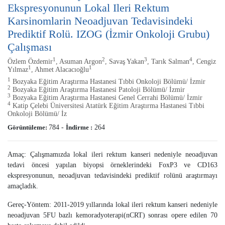
Ekspresyonunun Lokal Ileri Rektum
Karsinomlarin Neoadjuvan Tedavisindeki
Prediktif Rolü. IZOG (İzmir Onkoloji Grubu)
Çalışması
1
2
3
4
Özlem Özdemir
, Asuman Argon
, Savaş Yakan
, Tarık Salman
, Cengiz
1
1
Yılmaz
, Ahmet Alacacıoğlu
1
Bozyaka Eğitim Araştırma Hastanesi Tıbbi Onkoloji Bölümü/ İzmir
2
Bozyaka Eğitim Araştırma Hastanesi Patoloji Bölümü/ İzmir
3
Bozyaka Eğitim Araştırma Hastanesi Genel Cerrahi Bölümü/ İzmir
4
Katip Çelebi Üniversitesi Atatürk Eğitim Araştırma Hastanesi Tıbbi
Onkoloji Bölümü/ İz
Görüntüleme:
784
-
İndirme :
264
Amaç: Çalışmamızda lokal ileri rektum kanseri nedeniyle neoadjuvan
tedavi öncesi yapılan biyopsi örneklerindeki FoxP3 ve CD163
ekspresyonunun, neoadjuvan tedavisindeki prediktif rolünü araştırmayı
amaçladık.
Gereç-Yöntem: 2011-2019 yıllarında lokal ileri rektum kanseri nedeniyle
neoadjuvan 5FU bazlı kemoradyoterapi(nCRT) sonrası opere edilen 70