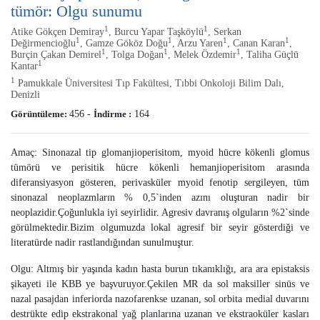
tümör: Olgu sunumu
1
1
Atike Gökçen Demiray
, Burcu Yapar Taşköylü
, Serkan
1
1
1
1
Değirmencioğlu
, Gamze Gököz Doğu
, Arzu Yaren
, Canan Karan
,
1
1
1
Burçin Çakan Demirel
, Tolga Doğan
, Melek Özdemir
, Taliha Güçlü
1
Kantar
1
Pamukkale Üniversitesi Tıp Fakültesi, Tıbbi Onkoloji Bilim Dalı,
Denizli
Görüntüleme:
456
-
İndirme :
164
Amaç: Sinonazal tip glomanjioperisitom, myoid hücre kökenli glomus
tümörü ve perisitik hücre kökenli hemanjioperisitom arasında
diferansiyasyon gösteren, perivasküler myoid fenotip sergileyen, tüm
sinonazal neoplazmların % 0,5`inden azını oluşturan nadir bir
neoplazidir.Çoğunlukla iyi seyirlidir. Agresiv davranış olguların %2`sinde
görülmektedir.Bizim olgumuzda lokal agresif bir seyir gösterdiği ve
literatürde nadir rastlandığından sunulmuştur.
Olgu: Altmış bir yaşında kadın hasta burun tıkanıklığı, ara ara epistaksis
şikayeti ile KBB ye başvuruyor.Çekilen MR da sol maksiller sinüs ve
nazal pasajdan inferiorda nazofarenkse uzanan, sol orbita medial duvarını
destrükte edip ekstrakonal yağ planlarına uzanan ve ekstraoküler kasları