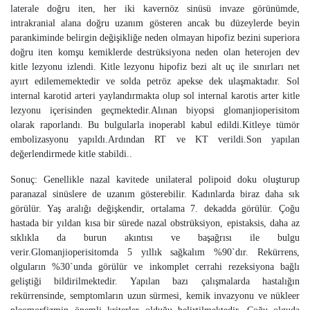
laterale doğru iten, her iki kavernöz sinüsü invaze görünümde,
intrakranial alana doğru uzanım gösteren ancak bu düzeylerde beyin
parankiminde belirgin değişikliğe neden olmayan hipofiz bezini superiora
doğru iten komşu kemiklerde destrüksiyona neden olan heterojen dev
kitle lezyonu izlendi. Kitle lezyonu hipofiz bezi alt uç ile sınırları net
ayırt edilememektedir ve solda petröz apekse dek ulaşmaktadır. Sol
internal karotid arteri yaylandırmakta olup sol internal karotis arter kitle
lezyonu içerisinden geçmektedir.Alınan biyopsi glomanjioperisitom
olarak raporlandı. Bu bulgularla inoperabl kabul edildi.Kitleye tümör
embolizasyonu yapıldı.Ardından RT ve KT verildi.Son yapılan
değerlendirmede kitle stabildi..
Sonuç: Genellikle nazal kavitede unilateral polipoid doku oluşturup
paranazal sinüslere de uzanım gösterebilir. Kadınlarda biraz daha sık
görülür. Yaş aralığı değişkendir, ortalama 7. dekadda görülür. Çoğu
hastada bir yıldan kısa bir sürede nazal obstrüksiyon, epistaksis, daha az
sıklıkla da burun akıntısı ve başağrısı ile bulgu
verir.Glomanjioperisitomda 5 yıllık sağkalım %90`dır. Rekürrens,
olguların %30`unda görülür ve inkomplet cerrahi rezeksiyona bağlı
geliştiği bildirilmektedir. Yapılan bazı çalışmalarda hastalığın
rekürrensinde, semptomların uzun sürmesi, kemik invazyonu ve nükleer