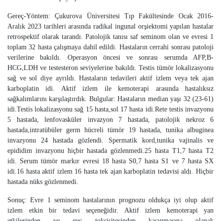
Gereç-Yöntem: Çukurova Üniversitesi Tıp Fakültesinde Ocak 2016-
Aralık 2023 tarihleri arasında radikal ingunal orşiektomi yapılan hastalar
retrospektif olarak tarandı. Patolojik tanısı saf seminom olan ve evresi 1
toplam 32 hasta çalışmaya dahil edildi. Hastaların cerrahi sonrası patoloji
verilerine bakıldı. Operasyon öncesi ve sonrası serumda AFP,B-
HCG,LDH ve testesteron seviyelerine bakıldı. Testis tümör lokalizasyonu
sağ ve sol diye ayrıldı. Hastaların tedavileri aktif izlem veya tek ajan
karboplatin idi. Aktif izlem ile kemoterapi arasında hastalıksız
sağkalımlarını karşılaştırdık. Bulgular: Hastaların median yaşı 32 (23-61)
idi.Testis lokalizasyonu sağ 15 hasta,sol 17 hasta idi.Rete testis invazyonu
5 hastada, lenfovasküler invazyon 7 hastada, patolojik nekroz 6
hastada,intratübüler germ hücreli tümör 19 hastada, tunika albuginea
invazyonu 24 hastada gözlendi. Spermatik kord,tunika vajinalis ve
epididim invazyonu hiçbir hastada gözlenmedi.25 hasta T1,7 hasta T2
idi. Serum tümör markır evresi 18 hasta S0,7 hasta S1 ve 7 hasta SX
idi.16 hasta aktif izlem 16 hasta tek ajan karboplatin tedavisi aldı. Hiçbir
hastada nüks gözlenmedi.
Sonuç: Evre 1 seminom hastalarının prognozu oldukça iyi olup aktif
izlem etkin bir tedavi seçeneğidir. Aktif izlem kemoterapi yan
etkilerinden ve geç toksisitesinden kaçınmasına olanak