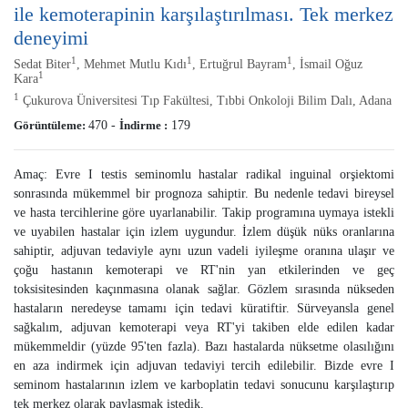
ile kemoterapinin karşılaştırılması. Tek merkez
deneyimi
1
1
1
Sedat Biter
, Mehmet Mutlu Kıdı
, Ertuğrul Bayram
, İsmail Oğuz
1
Kara
1
Çukurova Üniversitesi Tıp Fakültesi, Tıbbi Onkoloji Bilim Dalı, Adana
Görüntüleme:
470
-
İndirme :
179
Amaç: Evre I testis seminomlu hastalar radikal inguinal orşiektomi
sonrasında mükemmel bir prognoza sahiptir. Bu nedenle tedavi bireysel
ve hasta tercihlerine göre uyarlanabilir. Takip programına uymaya istekli
ve uyabilen hastalar için izlem uygundur. İzlem düşük nüks oranlarına
sahiptir, adjuvan tedaviyle aynı uzun vadeli iyileşme oranına ulaşır ve
çoğu hastanın kemoterapi ve RT'nin yan etkilerinden ve geç
toksisitesinden kaçınmasına olanak sağlar. Gözlem sırasında nükseden
hastaların neredeyse tamamı için tedavi küratiftir. Sürveyansla genel
sağkalım, adjuvan kemoterapi veya RT'yi takiben elde edilen kadar
mükemmeldir (yüzde 95'ten fazla). Bazı hastalarda nüksetme olasılığını
en aza indirmek için adjuvan tedaviyi tercih edilebilir. Bizde evre I
seminom hastalarının izlem ve karboplatin tedavi sonucunu karşılaştırıp
tek merkez olarak paylaşmak istedik.