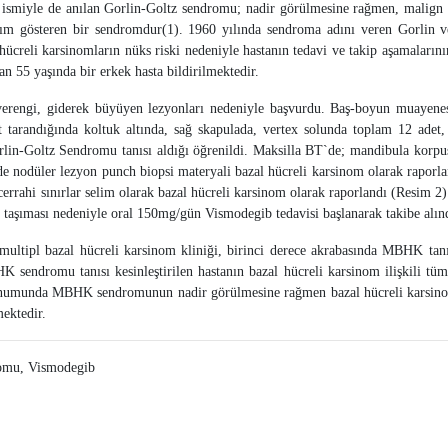
iyle de anılan Gorlin-Goltz sendromu; nadir görülmesine rağmen, malign pota
ım gösteren bir sendromdur(1). 1960 yılında sendroma adını veren Gorlin ve
l hücreli karsinomların nüks riski nedeniyle hastanın tedavi ve takip aşamaları
 55 yaşında bir erkek hasta bildirilmektedir.
verengi, giderek büyüyen lezyonları nedeniyle başvurdu. Baş-boyun muayene
ut tarandığında koltuk altında, sağ skapulada, vertex solunda toplam 12 ade
orlin-Goltz Sendromu tanısı aldığı öğrenildi. Maksilla BT`de; mandibula korpus
 nodüler lezyon punch biopsi materyali bazal hücreli karsinom olarak raporland
 cerrahi sınırlar selim olarak bazal hücreli karsinom olarak raporlandı (Resim 2
 taşıması nedeniyle oral 150mg/gün Vismodegib tedavisi başlanarak takibe alın
ltipl bazal hücreli karsinom kliniği, birinci derece akrabasında MBHK tanısı
HK sendromu tanısı kesinleştirilen hastanın bazal hücreli karsinom ilişkili tü
a sunumunda MBHK sendromunun nadir görülmesine rağmen bazal hücreli karsino
mektedir.
romu, Vismodegib