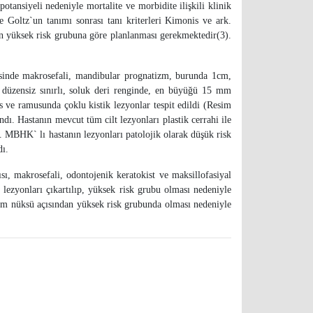
nsiyeli nedeniyle mortalite ve morbidite ilişkili klinik
 Goltz`un tanımı sonrası tanı kriterleri Kimonis ve ark.
nın yüksek risk grubuna göre planlanması gerekmektedir(3).
sinde makrosefali, mandibular prognatizm, burunda 1cm,
t, düzensiz sınırlı, soluk deri renginde, en büyüğü 15 mm
 ve ramusunda çoklu kistik lezyonlar tespit edildi (Resim
ı. Hastanın mevcut tüm cilt lezyonları plastik cerrahi ile
). MBHK` lı hastanın lezyonları patolojik olarak düşük risk
dı.
, makrosefali, odontojenik keratokist ve maksillofasiyal
m lezyonları çıkartılıp, yüksek risk grubu olması nedeniyle
m nüksü açısından yüksek risk grubunda olması nedeniyle