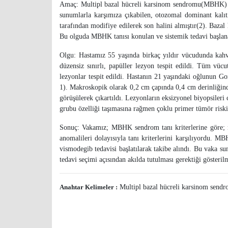
Amaç: Multipl bazal hücreli karsinom sendromu(MBHK) ism
sunumlarla karşımıza çıkabilen, otozomal dominant kalıt
tarafından modifiye edilerek son halini almıştır(2). Baza
Bu olguda MBHK tanısı konulan ve sistemik tedavi başlanan
Olgu: Hastamız 55 yaşında birkaç yıldır vücudunda kah
düzensiz sınırlı, papüller lezyon tespit edildi. Tüm vüc
lezyonlar tespit edildi. Hastanın 21 yaşındaki oğlunun G
1). Makroskopik olarak 0,2 cm çapında 0,4 cm derinliğinde
görüşülerek çıkartıldı. Lezyonların eksizyonel biyopsileri
grubu özelliği taşımasına rağmen çoklu primer tümör riski
Sonuç: Vakamız; MBHK sendrom tanı kriterlerine göre; mu
anomalileri dolayısıyla tanı kriterlerini karşılıyordu. MB
vismodegib tedavisi başlatılarak takibe alındı. Bu vak
tedavi seçimi açısından akılda tutulması gerektiği gösteril
Anahtar Kelimeler :
Multipl bazal hücreli karsinom send