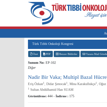
A
Türk Tıbbi Onkoloji Kongresi
Özet
PDF
Benzer Bildiriler
Yazara Mail Gönde
Sunum No:
EP-102
Diğer
Nadir Bir Vaka; Multipl Bazal Hücr
1
1
1
Eriş Özkan
, Didar Şenocak
, Mina Karakullukçu
, Oğuz 
1
Sultan Abdülhamid Han SUAM
Görüntüleme:
444
-
İndirme :
175