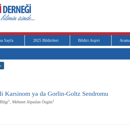
na Sayfa
2025 Bildirileri
Bildiri Arşivi
Aram
r
eli Karsinom ya da Gorlin-Goltz Sendromu
1
1
Bilgi
, Mehmet Alpaslan Özgün