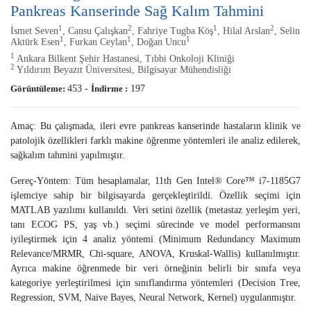
Pankreas Kanserinde Sağ Kalım Tahmini
1
2
1
2
İsmet Seven
, Cansu Çalışkan
, Fahriye Tugba Köş
, Hilal Arslan
, Selin
1
1
1
Aktürk Esen
, Furkan Ceylan
, Doğan Uncu
1
Ankara Bilkent Şehir Hastanesi, Tıbbi Onkoloji Kliniği
2
Yıldırım Beyazıt Üniversitesi, Bilgisayar Mühendisliği
Görüntüleme:
453
-
İndirme :
197
Amaç: Bu çalışmada, ileri evre pankreas kanserinde hastaların klinik ve
patolojik özellikleri farklı makine öğrenme yöntemleri ile analiz edilerek,
sağkalım tahmini yapılmıştır.
Gereç-Yöntem: Tüm hesaplamalar, 11th Gen Intel® Core™ i7-1185G7
işlemciye sahip bir bilgisayarda gerçekleştirildi. Özellik seçimi için
MATLAB yazılımı kullanıldı. Veri setini özellik (metastaz yerleşim yeri,
tanı ECOG PS, yaş vb.) seçimi sürecinde ve model performansını
iyileştirmek için 4 analiz yöntemi (Minimum Redundancy Maximum
Relevance/MRMR, Chi-square, ANOVA, Kruskal-Wallis) kullanılmıştır.
Ayrıca makine öğrenmede bir veri örneğinin belirli bir sınıfa veya
kategoriye yerleştirilmesi için sınıflandırma yöntemleri (Decision Tree,
Regression, SVM, Naive Bayes, Neural Network, Kernel) uygulanmıştır.