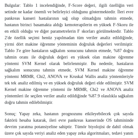
Bulgular: Tablo 1 incelendiğinde, F-Score değeri, ilgili özelliğin veri
setinde ne kadar önemli ve belirleyici olduğunu göstermektedir. İleri evre
pankreas kanseri hastalarının sağ olup olmadığını tahmin etmede,
hastanın birinci basamakta aldığı kemoterapilerin en yüksek F-Skoru ile
en etkili olduğu ve diğer parametrelerin F skorları görülmektedir. Tablo
2'de özellik seçimi henüz yapılmadan tüm veriler analiz edildiğinde,
yirmi dört makine öğrenme yönteminin doğruluk değerleri verilmiştir.
Tablo 3'e göre hastaların sağkalım sonucunu tahmin etmede, %87 doğru
tahmin oranı ile doğruluk değeri en yüksek olan makine öğrenme
yöntemi SVM Kernel olarak belirlenmiştir. Bu nedenle, hastaların
sağkalım sonucunu tahmin etmede, SVM Kernel makine öğrenme
yöntemi MRMR, Chi2, ANOVA ve Kruskal Wallis analiz yöntemleriyle
tek tek analiz edilmiş ve en yüksek doğruluk değeri elde edilmiştir. SVM
Kernel makine öğrenme yöntemi ile MRMR, Chi2 ve ANOVA analiz
yöntemleri ile seçilen veriler analiz edildiğinde %87.9 olasılıkla sağkalım
doğru tahmin edilebilmiştir.
Sonuç: Yapay zeka, hastanın prognozunu etkileyebilecek çok sayıda
faktörü hesaba katarak, ileri evre pankreas kanserinde OS tahmininde
devrim yaratma potansiyeline sahiptir. Tümör biyolojisi de dahil olmak
üzere çok sayıda veriyi analiz eden yapay zeka algoritmaları, tedavi yanıtı